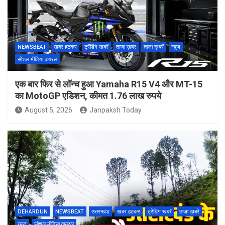
NEWSBEAT
खबर हटकर
ट्रेंडिंग खबरें
ताज़ा ख़बर
ताज़ा ख़बरें
न्यूज़
सोशल मीडिया वायरल
एक बार फिर से लॉन्च हुआ Yamaha R15 V4 और MT-15
का MotoGP एडिशन, कीमत 1.76 लाख रुपये
August 5, 2026
Janpaksh Today
DEHARDUN
NEWSBEAT
उत्तराखंड
खबर हटकर
ट्रेंडिंग खबरें
ताज़ा ख़बरें
न्यूज़
सोशल मीडिया वायरल