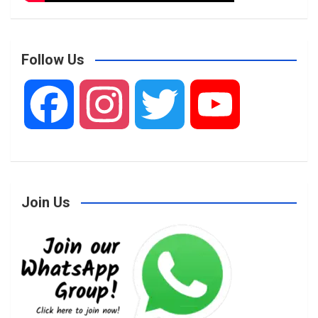
Follow Us
F
I
T
Y
a
n
w
o
Join Us
c
s
i
u
e
t
t
T
b
a
t
u