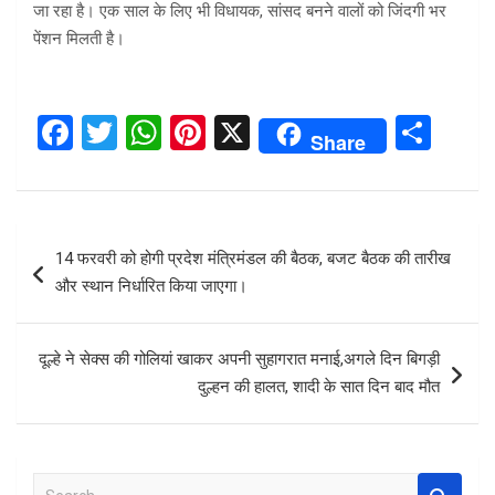
जा रहा है। एक साल के लिए भी विधायक, सांसद बनने वालों को जिंदगी भर
पेंशन मिलती है।
F
T
W
Pi
X
S
Share
a
wi
h
nt
h
ce
tt
at
er
ar
b
er
s
es
e
Post
14 फरवरी को होगी प्रदेश मंत्रिमंडल की बैठक, बजट बैठक की तारीख
o
A
t
navigation
और स्थान निर्धारित किया जाएगा।
o
p
k
p
दूल्हे ने सेक्स की गोलियां खाकर अपनी सुहागरात मनाई,अगले दिन बिगड़ी
दुल्हन की हालत, शादी के सात दिन बाद मौत
S