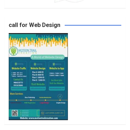
o
g
e
b
call for Web Design
o
r
r
e
k
a
m