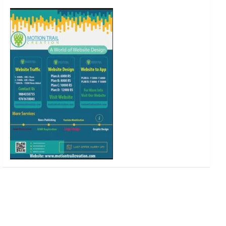
o
r
r
e
k
a
m