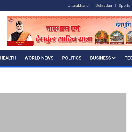
Uttarakhand
Dehradun
Sports
HEALTH
WORLD NEWS
POLITICS
BUSINESS
TE