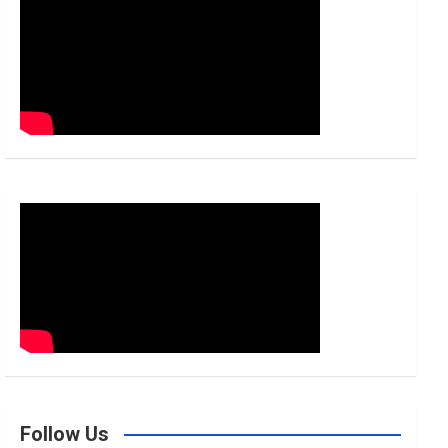
h
Follow Us