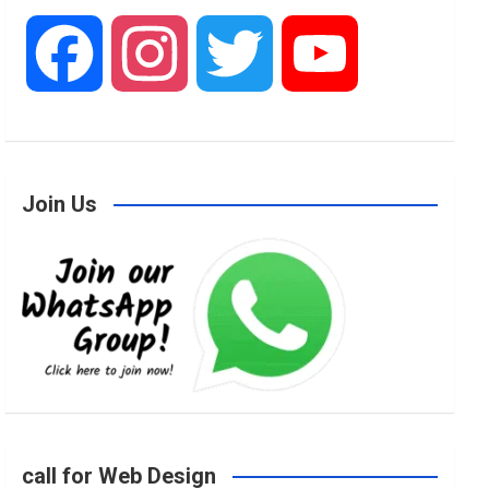
F
I
T
Y
a
n
w
o
Join Us
c
s
i
u
e
t
t
T
b
a
t
u
o
g
e
b
call for Web Design