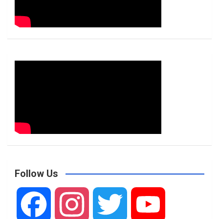
Follow Us
F
I
T
Y