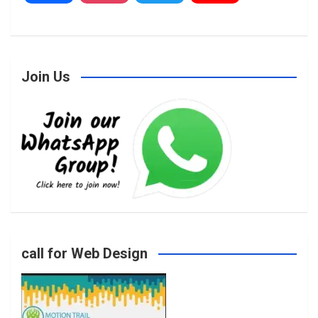
a
n
w
o
Join Us
c
s
i
u
e
t
t
T
b
a
t
u
o
g
e
b
call for Web Design
o
r
r
e