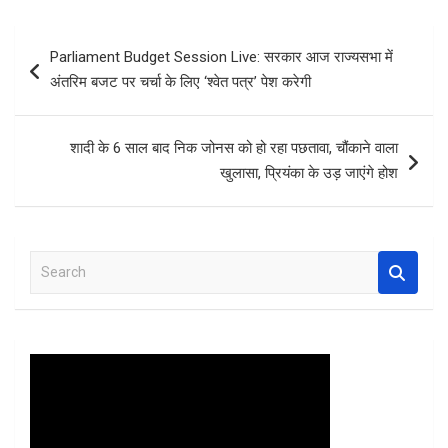
ce
tt
at
er
ar
b
er
s
es
e
Post
Parliament Budget Session Live: सरकार आज राज्यसभा में
o
A
t
navigation
अंतरिम बजट पर चर्चा के लिए ‘श्वेत पत्र’ पेश करेगी
o
p
k
p
शादी के 6 साल बाद निक जोनस को हो रहा पछतावा, चौंकाने वाला
खुलासा, प्रियंका के उड़ जाएंगे होश
S
e
a
r
c
h