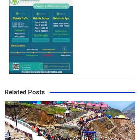
k
a
m
Related Posts