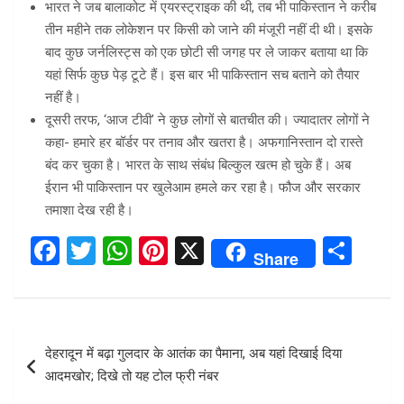
भारत ने जब बालाकोट में एयरस्ट्राइक की थी, तब भी पाकिस्तान ने करीब
तीन महीने तक लोकेशन पर किसी को जाने की मंजूरी नहीं दी थी। इसके
बाद कुछ जर्नलिस्ट्स को एक छोटी सी जगह पर ले जाकर बताया था कि
यहां सिर्फ कुछ पेड़ टूटे हैं। इस बार भी पाकिस्तान सच बताने को तैयार
नहीं है।
दूसरी तरफ, ‘आज टीवी’ ने कुछ लोगों से बातचीत की। ज्यादातर लोगों ने
कहा- हमारे हर बॉर्डर पर तनाव और खतरा है। अफगानिस्तान दो रास्ते
बंद कर चुका है। भारत के साथ संबंध बिल्कुल खत्म हो चुके हैं। अब
ईरान भी पाकिस्तान पर खुलेआम हमले कर रहा है। फौज और सरकार
तमाशा देख रही है।
F
T
W
Pi
X
S
Share
a
wi
h
nt
h
ce
tt
at
er
ar
b
er
s
es
e
Post
देहरादून में बढ़ा गुलदार के आतंक का पैमाना, अब यहां दिखाई दिया
o
A
t
navigation
आदमखोर; दिखे तो यह टोल फ्री नंबर
o
p