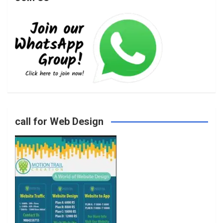
e
t
t
T
b
a
t
u
o
g
e
b
call for Web Design
o
r
r
e
k
a
m