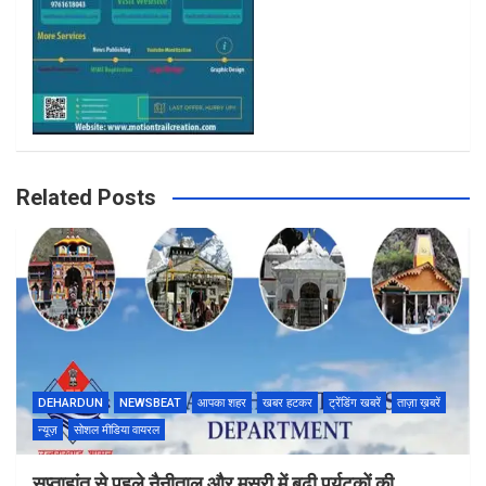
Related Posts
DEHARDUN
NEWSBEAT
आपका शहर
खबर हटकर
ट्रेंडिंग खबरें
ताज़ा ख़बरें
न्यूज़
सोशल मीडिया वायरल
सप्ताहांत से पहले नैनीताल और मसूरी में बढ़ी पर्यटकों की