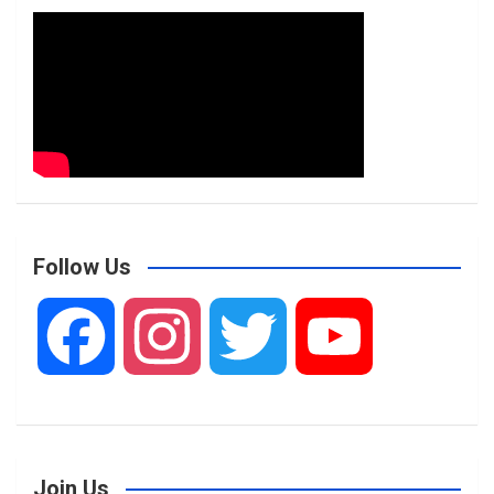
Follow Us
F
I
T
Y
a
n
w
o
Join Us
c
s
i
u