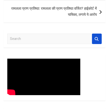
k
p
रामलला प्राण प्रतिष्ठा: रामलला की प्राण प्रतिष्ठा वर्जित? हाईकोर्ट में
याचिका, लगाये ये आरोप
S
e
a
r
c
h