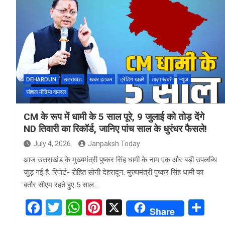
ce
tt
at
er
ar
b
er
s
es
e
o
A
t
o
p
k
p
DEHARDUN
उत्तराखंड
खबर हटकर
ट्रेंडिंग खबरें
ताज़ा ख़बरें
न्यूज़
सोशल मीडिया वायरल
CM के रूप में धामी के 5 साल पूरे, 9 जुलाई को तोड़ देंगे
ND तिवारी का रिकॉर्ड, जानिए पांच साल के धुरंधर फैसले!
July 4, 2026
Janpaksh Today
आज उत्तराखंड के मुख्यमंत्री पुष्कर सिंह धामी के नाम एक और बड़ी उपलब्धि
जुड़ गई है. रिपोर्ट- रोहित सोनी देहरादून: मुख्यमंत्री पुष्कर सिंह धामी का
बतौर सीएम रहते हुए 5 साल…
F
T
W
Pi
X
S
Share
a
wi
h
nt
h