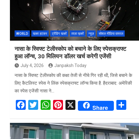
WORLD
खबर हटकर
ट्रेंडिंग खबरें
ताज़ा ख़बरें
न्यूज़
सोशल मीडिया वायरल
नासा के स्विफ्ट टेलीस्कोप को बचाने के लिए स्पेसक्राफ्ट
हुआ लॉन्च, 30 मिलियन डॉलर खर्च करेगी एजेंसी
July 4, 2026
Janpaksh Today
नासा के स्विफ्ट टेलीस्कोप की कक्षा तेजी से नीचे गिर रही थी, जिसे बचाने के
लिए कैटलिस्ट स्पेस ने लिंक स्पेसक्राफ्ट लॉन्च किया है. हैदराबाद: अमेरिकी
का स्पेस एजेंसी नासा ने…
F
T
W
Pi
X
S
Share
a
wi
h
nt
h
ce
tt
at
er
ar
b
er
s
es
e