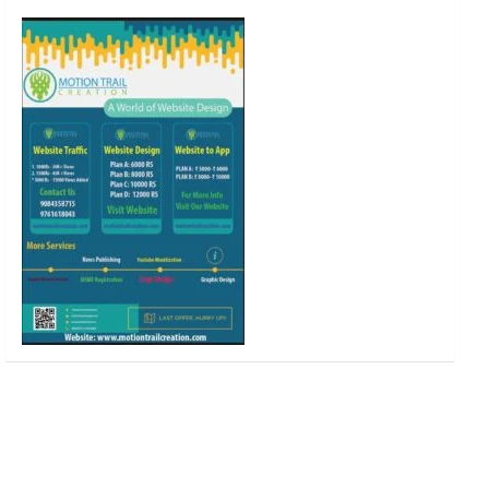
o
r
r
e
k
a
m