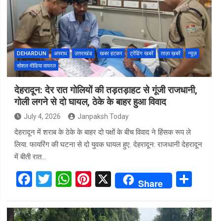
o
A
t
o
p
k
p
DEHARDUN
अपराध
उत्तराखंड
खबर हटकर
ट्रेंडिंग खबरें
ताज़ा ख़बरें
न्यूज़
सोशल मीडिया वायरल
देहरादून: देर रात गोलियों की तड़तड़ाहट से गूंजी राजधानी,
गोली लगने से दो घायल, ठेके के बाहर हुआ विवाद
July 4, 2026
Janpaksh Today
देहरादून में शराब के ठेके के बाहर दो पक्षों के बीच विवाद ने हिंसक रूप ले
लिया. फायरिंग की घटना से दो युवक घायल हुए. देहरादून: राजधानी देहरादून
में बीती रात…
F
T
W
Pi
X
S
Share
a
wi
h
nt
h
ce
tt
at
er
ar