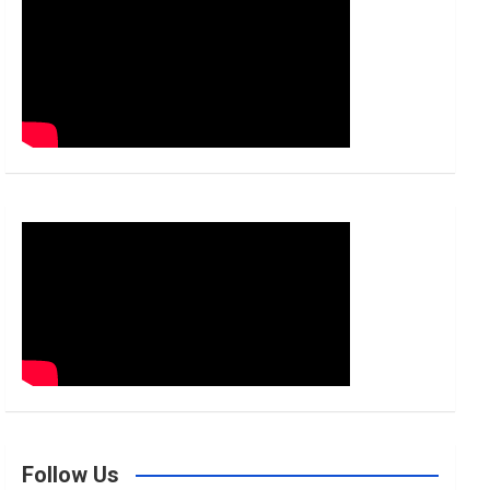
h
Follow Us