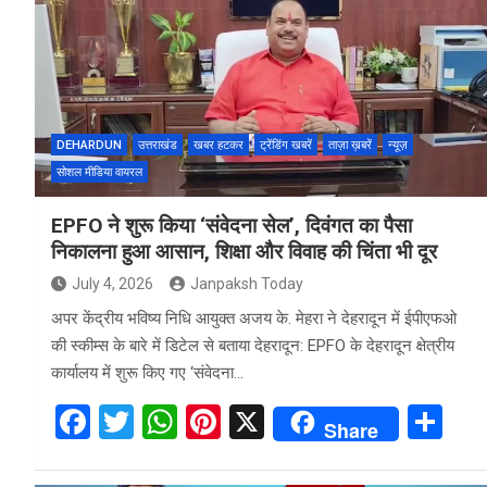
b
er
s
es
e
o
A
t
o
p
k
p
DEHARDUN
उत्तराखंड
खबर हटकर
ट्रेंडिंग खबरें
ताज़ा ख़बरें
न्यूज़
सोशल मीडिया वायरल
EPFO ने शुरू किया ‘संवेदना सेल’, दिवंगत का पैसा
निकालना हुआ आसान, शिक्षा और विवाह की चिंता भी दूर
July 4, 2026
Janpaksh Today
अपर केंद्रीय भविष्य निधि आयुक्त अजय के. मेहरा ने देहरादून में ईपीएफओ
की स्कीम्स के बारे में डिटेल से बताया देहरादून: EPFO के देहरादून क्षेत्रीय
कार्यालय में शुरू किए गए ‘संवेदना…
F
T
W
Pi
X
S
Share
a
wi
h
nt
h