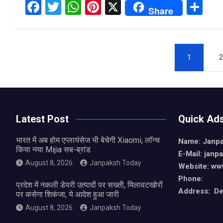
F
T
W
Pi
X
S
Share
a
wi
h
nt
h
ce
tt
at
er
ar
Posts
b
er
s
es
e
1
2
o
A
t
pagination
o
p
k
p
Latest Post
Quick Ad
भारत में अब होम एप्लायंसेज भी बेचेगी Xiaomi, लॉन्च
Name: Janp
किया नया Mijia सब-ब्रांड
E-Mail: jan
August 8, 2026
Janpaksh Today
Website: ww
Phone:
प्रदेश में नकली डेयरी उत्पादों पर सख्ती, मिलावटखोरों
Address: De
पर कसेगा शिकंजा, ये आदेश हुआ जारी
August 8, 2026
Janpaksh Today