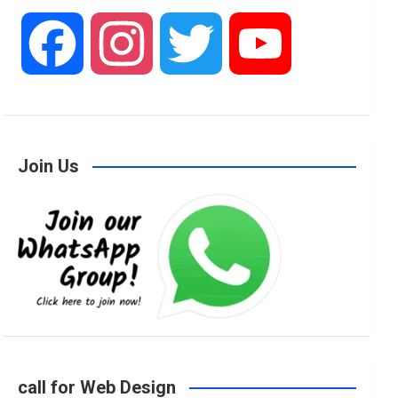
F
I
T
Y
a
n
w
o
Join Us
c
s
i
u
e
t
t
T
b
a
t
u
o
g
e
b
call for Web Design