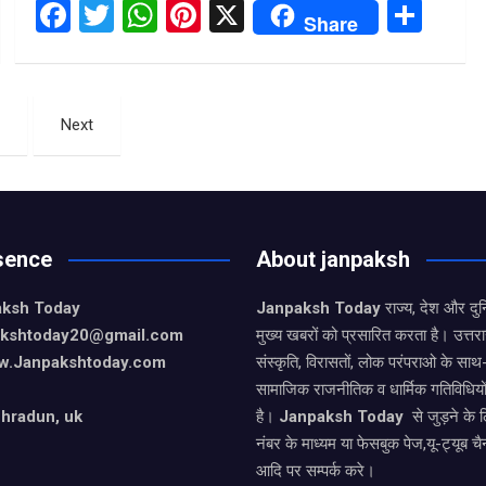
F
T
W
Pi
X
S
Share
a
wi
h
nt
h
ce
tt
at
er
ar
b
er
s
es
e
Next
o
A
t
o
p
k
p
sence
About janpaksh
aksh Today
Janpaksh Today
राज्य, देश और दु
pakshtoday20@gmail.com
मुख्य खबरों को प्रसारित करता है। उत्त
w.Janpakshtoday.com
संस्कृति, विरासतों, लोक परंपराओ के सा
सामाजिक राजनीतिक व धार्मिक गतिविधियो
hradun, uk
है।
Janpaksh Today
से जुड़ने के 
नंबर के माध्यम या फेसबुक पेज,यू-ट्यूब चै
आदि पर सम्पर्क करे।