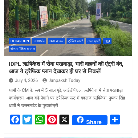
b
er
s
es
e
o
A
t
o
p
k
p
DEHARDUN
उत्तराखंड
खबर हटकर
ट्रेंडिंग खबरें
ताज़ा ख़बरें
न्यूज़
सोशल मीडिया वायरल
IDPL ऋषिकेश में सेवा पखवाड़ा, भारी वाहनों की एंट्री बंद,
आज ये ट्रैफिक प्लान देखकर ही घर से निकलें
July 4, 2026
Janpaksh Today
धामी के CM के रूप में 5 साल पूरे, आईडीपीएल, ऋषिकेश में सेवा पखवाड़ा
कार्यक्रम, आज बड़े पैमाने पर ट्रैफिक रूट में बदलाव ऋषिकेश: पुष्कर सिंह
धामी ने उत्तराखंड के मुख्यमंत्री…
F
T
W
Pi
X
S
Share
a
wi
h
nt
h