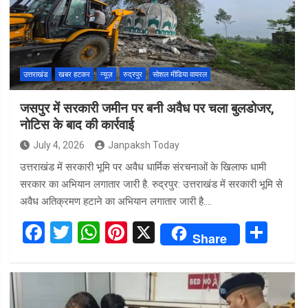
उत्तराखंड
खबर हटकर
न्यूज़
रुद्रपुर
सोशल मीडिया वायरल
जसपुर में सरकारी जमीन पर बनी अवैध पर चला बुलडोजर,
नोटिस के बाद की कार्रवाई
July 4, 2026
Janpaksh Today
उत्तराखंड में सरकारी भूमि पर अवैध धार्मिक संरचनाओं के खिलाफ धामी
सरकार का अभियान लगातार जारी है. रुद्रपुर: उत्तराखंड में सरकारी भूमि से
अवैध अतिक्रमण हटाने का अभियान लगातार जारी है.…
F
T
W
Pi
X
S
Share
a
wi
h
nt
h
ce
tt
at
er
ar
b
er
s
es
e