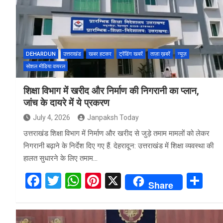
o
A
t
o
p
k
p
DEHARDUN
उत्तराखंड
खबर हटकर
ट्रेंडिंग खबरें
ताज़ा ख़बरें
न्यूज़
सोशल मीडिया वायरल
शिक्षा विभाग में खरीद और निर्माण की निगरानी का प्लान,
जांच के दायरे में ये प्रकरण
July 4, 2026
Janpaksh Today
उत्तराखंड शिक्षा विभाग में निर्माण और खरीद से जुड़े तमाम मामलों को लेकर
निगरानी बढ़ाने के निर्देश दिए गए हैं. देहरादून: उत्तराखंड में शिक्षा व्यवस्था की
हालत सुधारने के लिए तमाम…
F
T
W
Pi
X
S
Share
a
wi
h
nt
h
ce
tt
at
er
ar