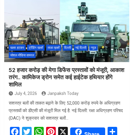
ce
tt
at
er
ar
b
er
s
es
e
o
A
t
o
p
k
p
खबर हटकर
ट्रेंडिंग खबरें
ताज़ा ख़बरें
दिल्ली
नई दिल्ली
न्यूज़
सोशल मीडिया वायरल
52 हजार करोड़ की मेगा डिफेंस प्रस्तावों को मंजूरी, आकाश
तरंग.. कामिकेज ड्रोन समेत कई हाईटेक हथियार होंगे
शामिल
July 4, 2026
Janpaksh Today
सशस्त्र बलों की ताकत बढ़ाने के लिए 52,000 करोड़ रुपये के अधिग्रहण
प्रस्तावों को डीएसी की मंजूरी मिल गई है. नई दिल्ली: रक्षा अधिग्रहण परिषद
(DAC) ने शुक्रवार को सशस्त्र बलों…
F
T
W
Pi
X
S
Share