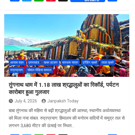
a
wi
h
nt
h
ce
tt
at
er
ar
b
er
s
es
e
o
A
t
o
p
k
p
आपका शहर
उत्तराखंड
खबर हटकर
चारधाम यात्रा
ट्रेंडिंग खबरें
ताज़ा ख़बरें
रुद्रप्रयाग
सोशल मीडिया वायरल
तुंगनाथ धाम में 1.18 लाख श्रद्धालुओं का रिकॉर्ड, पर्यटन
कारोबार हुआ गुलजार
July 4, 2026
Janpaksh Today
बाबा तुंगनाथ की महिमा से बढ़ी श्रद्धालुओं की आस्था, स्थानीय अर्थव्यवस्था
को मिला नया संबल. रुद्रप्रयाग: हिमालय की मनोरम वादियों में समुद्र तल से
लगभग 3,680 मीटर की ऊंचाई पर स्थित…