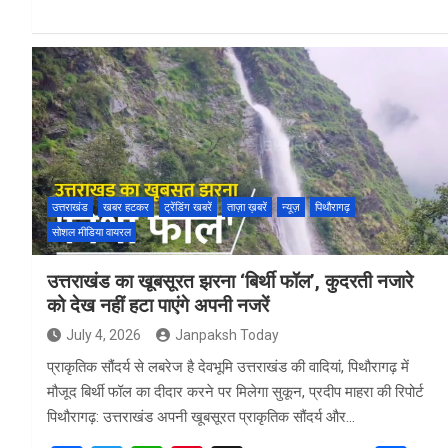
ce
tt
at
er
ar
b
er
s
es
e
o
A
t
o
p
k
p
उत्तराखंड
खबर हटकर
ट्रेंडिंग खबरें
ताज़ा ख़बरें
न्यूज़
पिथौरागढ़
सोशल मीडिया वायरल
उत्तराखंड का खूबसूरत झरना ‘बिर्थी फॉल’, कुदरती नजारे
को देख नहीं हटा पाएंगे अपनी नजरें
July 4, 2026
Janpaksh Today
प्राकृतिक सौंदर्य से लबरेज है देवभूमि उत्तराखंड की वादियां, पिथौरागढ़ में
मौजूद बिर्थी फॉल का दीदार करने पर मिलेगा सुकून, प्रदीप माहरा की रिपोर्ट
पिथौरागढ़: उत्तराखंड अपनी खूबसूरत प्राकृतिक सौंदर्य और…