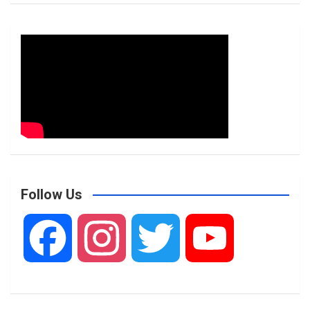
Follow Us
F
I
T
Y
a
n
w
o