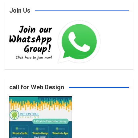
Join Us
c
s
i
u
e
t
t
T
b
a
t
u
o
g
e
b
call for Web Design
o
r
r
e
k
a