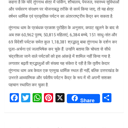
कहना है कि यदि तुंगनाथ क्षेत्र में पार्किंग, शौचालय, पेयजल, स्वास्थ्य सुविधाओं
और पर्यावरण संरक्षण पर योजनाबद्ध तरीके से कार्य किया जाए, तो यह क्षेत्र
वर्षभर धार्मिक एवं प्राकृतिक पर्यटन का अंतरराष्ट्रीय केंद्र बन सकता है.
तुंगनाथ धाम के प्रबंधक प्रकाश पुरोहित के अनुसार, कपाट खुलने के बाद से
अब तक 60,962 पुरुष, 50,815 महिलाएं, 6,384 बच्चे, 151 साधु-संत और
69 विदेशी पर्यटक समेत कुल 1,18,381 श्रद्धालु बाबा तुंगनाथ के दर्शन कर
पूजा-अर्चना एवं जलाभिषेक कर चुके हैं. उन्होंने बताया कि चोपता से सीधे
चंद्रशिला जाने वाले पर्यटकों को इस आंकड़े में शामिल नहीं किया गया है.
लगातार बढ़ती श्रद्धालुओं की संख्या यह संकेत दे रही है कि तृतीय केदार
तुंगनाथ धाम अब केवल एक प्रमुख धार्मिक स्थल ही नहीं, बल्कि उत्तराखंड के
उभरते आध्यात्मिक और पर्वतीय पर्यटन केंद्र के रूप में भी अपनी सशक्त
पहचान स्थापित कर चुका है.
F
T
W
Pi
X
S
Share
a
wi
h
nt
h
ce
tt
at
er
ar
b
er
s
es
e
Post