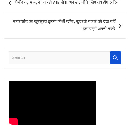
पिथौरागढ़ में बढ़ने जा रही हवाई सेवा, अब उड़ानों के लिए तय होंगे 5 दिन
o
A
t
navigation
o
p
उत्तराखंड का खूबसूरत झरना ‘बिर्थी फॉल’, कुदरती नजारे को देख नहीं
k
p
हटा पाएंगे अपनी नजरें
S
e
a
r
c
h