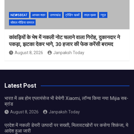
NEWSBEAT
आपका शहर
उत्तराखंड
ट्रेंडिंग खबरें
ताज़ा ख़बर
न्यूज़
सोशल मीडिया वायरल
कांवड़ियों के भेष में नकली नोट चलाने वाला गिरोह, दुकानदार ने
पकड़ा, झटका देकर भागे, 30 हजार की फेक करेंसी बरामद
August 8, 2026
Janpaksh Today
Latest Post
भारत में अब होम एप्लायंसेज भी बेचेगी Xiaomi, लॉन्च किया नया Mijia सब-
ब्रांड
August 8, 2026
Janpaksh Today
प्रदेश में नकली डेयरी उत्पादों पर सख्ती, मिलावटखोरों पर कसेगा शिकंजा, ये
आदेश हुआ जारी