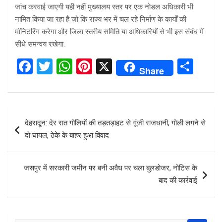
जांच करवाई जाएगी यही नहीं मुख्यालय स्तर पर एक नोडल अधिकारी भी
नामित किया जा रहा है जो कि राज्य भर में चल रहे निर्माण के कार्यों की
मॉनिटरिंग करेगा और जिला स्तरीय समिति या अधिकारियों से भी इस संबंध में
सीधे समन्वय रखेगा.
F
T
W
Pi
X
S
Share
a
wi
h
nt
h
ce
tt
at
er
ar
b
er
s
es
e
Post
देहरादून: देर रात गोलियों की तड़तड़ाहट से गूंजी राजधानी, गोली लगने से
o
A
t
navigation
दो घायल, ठेके के बाहर हुआ विवाद
o
p
k
p
जसपुर में सरकारी जमीन पर बनी अवैध पर चला बुलडोजर, नोटिस के
बाद की कार्रवाई