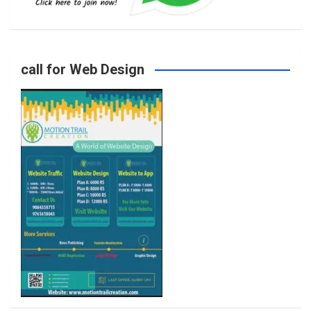
o
g
e
b
call for Web Design
o
r
r
e
k
a
m