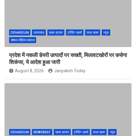
DEHARDUN
उत्तराखंड
खबर हटकर
ट्रेंडिंग खबरें
ताज़ा ख़बर
न्यूज़
सोशल मीडिया वायरल
प्रदेश में नकली डेयरी उत्पादों पर सख्ती, मिलावटखोरों पर कसेगा
शिकंजा, ये आदेश हुआ जारी
August 8, 2026
Janpaksh Today
DEHARDUN
NEWSBEAT
खबर हटकर
ट्रेंडिंग खबरें
ताज़ा ख़बर
न्यूज़