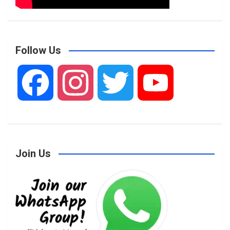
Follow Us
F
I
T
Y
a
n
w
o
Join Us
c
s
i
u
e
t
t
T
b
a
t
u