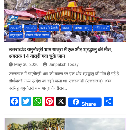
o
A
t
o
p
k
p
उत्तरकाशी
उत्तराखंड
चलो चले देवभूमि
चारधाम
चारधाम यात्रा
ट्रेंडिंग खबरें
ताज़ा ख़बरें
सोशल मीडिया वायरल
उत्तराखंड यमुनोत्री धाम यात्रा में एक और श्रद्धालु की मौत,
अबतक 14 यात्री गंवा चुके जान
May 30, 2026
Janpaksh Today
उत्तराखंड में यमुनोत्री धाम की यात्रा पर एक और श्रद्धालु की मौत हो गई है.
तीर्थयात्री मध्य प्रदेश का रहने वाला था. उत्तरकाशी (उत्तराखंड): विश्व
प्रसिद्ध यमुनोत्री धाम यात्रा के दौरान…
F
T
W
Pi
X
S
Share
a
wi
h
nt
h
ce
tt
at
er
ar
b
er
s
es
e