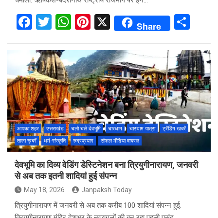
चमोली: ऋषिकेश-बदरीनाथ राष्ट्रीय राजमार्ग पर इन…
F
T
W
Pi
X
S
Share
a
wi
h
nt
h
ce
tt
at
er
ar
b
er
s
es
e
o
A
t
o
p
k
p
आपका शहर
उत्तराखंड
चलो चले देवभूमि
चारधाम
चारधाम यात्रा
ट्रेंडिंग खबरें
ताज़ा ख़बरें
धर्म-संस्कृति
रुद्रप्रयाग
सोशल मीडिया वायरल
देवभूमि का दिव्य वेडिंग डेस्टिनेशन बना त्रियुगीनारायण, जनवरी
से अब तक इतनी शादियां हुई संपन्न
May 18, 2026
Janpaksh Today
त्रियुगीनारायण में जनवरी से अब तक करीब 100 शादियां संपन्न हुई.
त्रियुगीनारायण मंदिर देशभर के नवयुगलों की बन रहा पहली पसंद.