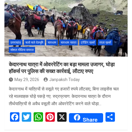
b
er
s
es
e
o
A
t
o
p
k
p
उत्तराखंड
चलो चले देवभूमि
चारधाम
चारधाम यात्रा
ट्रेंडिंग खबरें
ताज़ा ख़बरें
सोशल मीडिया वायरल
केदारनाथ यात्रा में ओवररेटिंग का बड़ा मामला उजागर, घोड़ा
हॉकर्स पर पुलिस की सख्त कार्रवाई, लौटाए रुपए
May 29, 2026
Janpaksh Today
केदारनाथ में यात्रियों से वसूले गए हजारों रुपये लौटवाए, बिना लाइसेंस चल
रहे मालवाहक घोड़े पकड़े गए. रुद्रप्रयाग: केदारनाथ यात्रा के दौरान
तीर्थयात्रियों से अवैध वसूली और ओवररेटिंग करने वाले घोड़ा…
F
T
W
Pi
X
S
Share
a
wi
h
nt
h