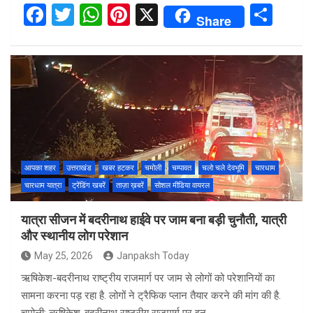
F
T
W
Pi
X
S
Share
a
wi
h
nt
h
ce
tt
at
er
ar
b
er
s
es
e
o
A
t
o
p
k
p
आपका शहर
उत्तराखंड
खबर हटकर
चमोली
चम्पावत
चलो चले देवभूमि
चारधाम
चारधाम यात्रा
ट्रेंडिंग खबरें
ताज़ा ख़बरें
सोशल मीडिया वायरल
यात्रा सीजन में बदरीनाथ हाईवे पर जाम बना बड़ी चुनौती, यात्री
और स्थानीय लोग परेशान
May 25, 2026
Janpaksh Today
ऋषिकेश-बदरीनाथ राष्ट्रीय राजमार्ग पर जाम से लोगों को परेशानियों का
सामना करना पड़ रहा है. लोगों ने ट्रैफिक प्लान तैयार करने की मांग की है.