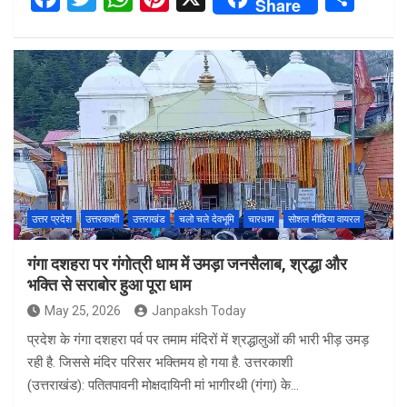
Share
a
wi
h
nt
h
ce
tt
at
er
ar
b
er
s
es
e
o
A
t
o
p
k
p
उत्तर प्रदेश
उत्तरकाशी
उत्तराखंड
चलो चले देवभूमि
चारधाम
सोशल मीडिया वायरल
गंगा दशहरा पर गंगोत्री धाम में उमड़ा जनसैलाब, श्रद्धा और
भक्ति से सराबोर हुआ पूरा धाम
May 25, 2026
Janpaksh Today
प्रदेश के गंगा दशहरा पर्व पर तमाम मंदिरों में श्रद्धालुओं की भारी भीड़ उमड़
रही है. जिससे मंदिर परिसर भक्तिमय हो गया है. उत्तरकाशी
(उत्तराखंड): पतितपावनी मोक्षदायिनी मां भागीरथी (गंगा) के…