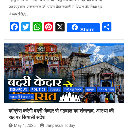
रुद्रप्रयाग: उत्तराखंड की पावन केदारघाटी में स्थित पौराणिक एवं
विश्वप्रसिद्ध…
F
T
W
Pi
X
S
Share
a
wi
h
nt
h
ce
tt
at
er
ar
b
er
s
es
e
o
A
t
o
p
k
p
DEHARDUN
POLITICS
उत्तराखंड
चलो चले देवभूमि
चारधाम
चारधाम यात्रा
सोशल मीडिया वायरल
कांग्रेस करेगी बदरी-केदार से गढ़वाल का शंखनाद, आस्था की
राह पर सियासी संदेश
May 4, 2026
Janpaksh Today