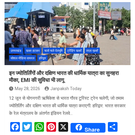
ce
tt
at
er
ar
b
er
s
es
e
o
A
t
o
p
k
p
उत्तराखंड
खबर हटकर
चलो चले देवभूमि
ट्रेंडिंग खबरें
ताज़ा ख़बरें
सोशल मीडिया वायरल
हरिद्वार
इन ज्योतिर्लिंगों और दक्षिण भारत की धार्मिक यात्रा का सुनहरा
मौका, EMI की सुविधा भी लागू
May 28, 2026
Janpaksh Today
12 जून से योगनगरी ऋषिकेश से भारत गौरव टूरिस्ट ट्रेन चलेगी, जो तमाम
ज्योतिर्लिंग और दक्षिण भारत की धार्मिक यात्रा कराएगी. हरिद्वार: भारत सरकार
के रेल मंत्रालय के अंतर्गत इंडियन रेलवे…
F
T
W
Pi
X
S
Share