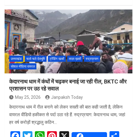
a
wi
h
nt
h
ce
tt
at
er
ar
b
er
s
es
e
o
A
t
o
p
k
p
उत्तराखंड
चलो चले देवभूमि
ट्रेंडिंग खबरें
ताज़ा ख़बरें
रुद्रप्रयाग
सोशल मीडिया वायरल
केदारनाथ धाम में कंधों में चढ़कर बनाई जा रही रील, BKTC और
प्रशासन पर उठ रहे सवाल
May 25, 2026
Janpaksh Today
केदारनाथ धाम में रील बनाने को लेकर सख्ती की बात कही जाती है, लेकिन
वायरल वीडियो हकीकत से पर्दा उठा रहे हैं. रुद्रप्रयाग: केदारनाथ धाम, जहां
हर वर्ष करोड़ों श्रद्धालु कठिन…
F
T
W
Pi
X
S