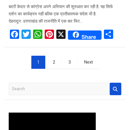
बदरी केदार से कांग्रेस अपने अभियान की शुरुआत कर रही है. यह सिर्फ
दर्शन का कार्यक्रम नहीं बल्कि एक प्रतीकात्मक संदेश भी है.
देहरादून: उत्तराखंड की राजनीति में एक बार फिर…
F
T
W
Pi
X
S
Share
a
wi
h
nt
h
ce
tt
at
er
ar
Posts
b
er
s
es
e
1
2
3
Next
pagination
o
A
t
o
p
S
k
p
e
a
r
c
h