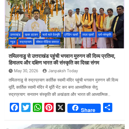
o
A
t
o
p
k
p
उत्तराखंड
खबर हटकर
चलो चले देवभूमि
ट्रेंडिंग खबरें
ताज़ा ख़बरें
धर्म-संस्कृति
न्यूज़
रुद्रप्रयाग
सोशल मीडिया वायरल
तमिलनाडु से उत्तराखंड पहुंची भगवान मुरुगन की दिव्य प्रतिमा,
हिमालय और दक्षिण भारत की संस्कृति का दिखा संगम
May 30, 2026
Janpaksh Today
तमिलनाडु से रुद्रप्रयाग कार्तिक स्वामी मंदिर पहुंची भगवान मुरुगन की दिव्य
मूर्ति, कार्तिक स्वामी मंदिर में मूर्ति भेंट कर बना आध्यात्मिक सेतु.
रुद्रप्रयाग: सनातन संस्कृति की अखंडता और भारत की आध्यात्मिक…
F
T
W
Pi
X
S
Share
a
wi
h
nt
h
ce
tt
at
er
ar