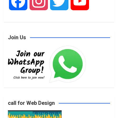
F
I
T
Y
a
n
w
o
Join Us
c
s
i
u
e
t
t
T
b
a
t
u
o
g
e
b
call for Web Design
o
r
r
e