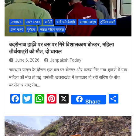
उत्तराखंड
खबर हटकर
चमोली
चलो चले देवभूमि
चारधाम यात्रा
ट्रेंडिंग खबरें
ताज़ा ख़बरें
दुर्घटना
सोशल मीडिया वायरल
बदरीनाथ हाईवे पर बस पर गिरे विशालकाय बोल्डर, महिला
तीर्थयात्री की मौत, दो घायल
June 6, 2026
Janpaksh Today
चारधाम यात्रा के दौरान एक बस पर बोल्डर और मलबा गिर गया. हादसे में एक
महिला की मौत हो गई. चमोली: उत्तराखंड में लगातार हो रही बारिश के बीच
बदरीनाथ राष्ट्रीय…
F
T
W
Pi
X
S
Share
a
wi
h
nt
h
ce
tt
at
er
ar
b
er
s
es
e