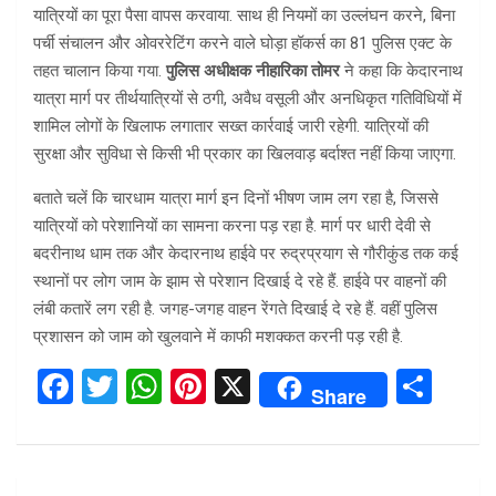
यात्रियों का पूरा पैसा वापस करवाया. साथ ही नियमों का उल्लंघन करने, बिना
पर्ची संचालन और ओवररेटिंग करने वाले घोड़ा हॉकर्स का 81 पुलिस एक्ट के
तहत चालान किया गया.
पुलिस अधीक्षक नीहारिका तोमर
ने कहा कि केदारनाथ
यात्रा मार्ग पर तीर्थयात्रियों से ठगी, अवैध वसूली और अनधिकृत गतिविधियों में
शामिल लोगों के खिलाफ लगातार सख्त कार्रवाई जारी रहेगी. यात्रियों की
सुरक्षा और सुविधा से किसी भी प्रकार का खिलवाड़ बर्दाश्त नहीं किया जाएगा.
बताते चलें कि चारधाम यात्रा मार्ग इन दिनों भीषण जाम लग रहा है, जिससे
यात्रियों को परेशानियों का सामना करना पड़ रहा है. मार्ग पर धारी देवी से
बदरीनाथ धाम तक और केदारनाथ हाईवे पर रुद्रप्रयाग से गौरीकुंड तक कई
स्थानों पर लोग जाम के झाम से परेशान दिखाई दे रहे हैं. हाईवे पर वाहनों की
लंबी कतारें लग रही है. जगह-जगह वाहन रेंगते दिखाई दे रहे हैं. वहीं पुलिस
प्रशासन को जाम को खुलवाने में काफी मशक्कत करनी पड़ रही है.
F
T
W
Pi
X
S
Share
a
wi
h
nt
h
ce
tt
at
er
ar
b
er
s
es
e
Post