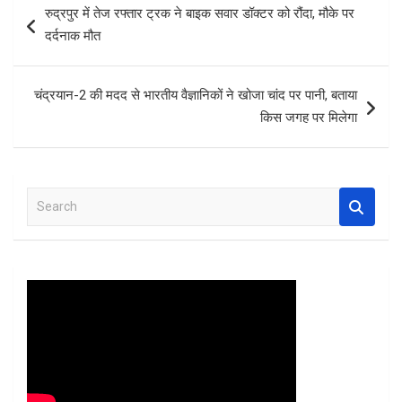
रुद्रपुर में तेज रफ्तार ट्रक ने बाइक सवार डॉक्टर को रौंदा, मौके पर
o
A
t
navigation
दर्दनाक मौत
o
p
k
p
चंद्रयान-2 की मदद से भारतीय वैज्ञानिकों ने खोजा चांद पर पानी, बताया
किस जगह पर मिलेगा
S
e
a
r
c
h