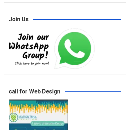
Join Us
c
s
i
u
e
t
t
T
b
a
t
u
o
g
e
b
call for Web Design
o
r
r
e
k
a