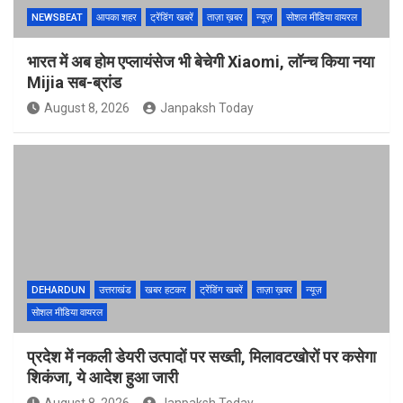
NEWSBEAT
आपका शहर
ट्रेंडिंग खबरें
ताज़ा ख़बर
न्यूज़
सोशल मीडिया वायरल
भारत में अब होम एप्लायंसेज भी बेचेगी Xiaomi, लॉन्च किया नया
Mijia सब-ब्रांड
August 8, 2026
Janpaksh Today
DEHARDUN
उत्तराखंड
खबर हटकर
ट्रेंडिंग खबरें
ताज़ा ख़बर
न्यूज़
सोशल मीडिया वायरल
प्रदेश में नकली डेयरी उत्पादों पर सख्ती, मिलावटखोरों पर कसेगा
शिकंजा, ये आदेश हुआ जारी