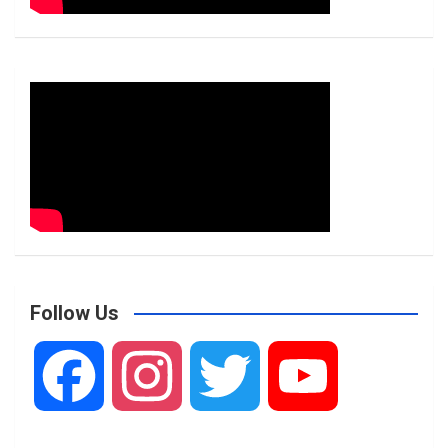
Follow Us
F
I
T
Y
a
n
w
o