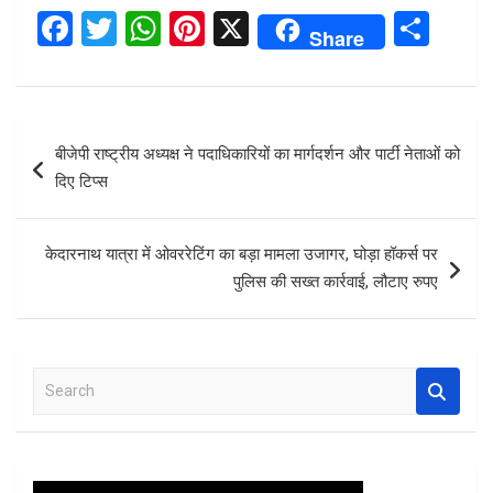
F
T
W
Pi
X
S
Share
a
wi
h
nt
h
ce
tt
at
er
ar
b
er
s
es
e
Post
बीजेपी राष्ट्रीय अध्यक्ष ने पदाधिकारियों का मार्गदर्शन और पार्टी नेताओं को
o
A
t
navigation
दिए टिप्स
o
p
k
p
केदारनाथ यात्रा में ओवररेटिंग का बड़ा मामला उजागर, घोड़ा हॉकर्स पर
पुलिस की सख्त कार्रवाई, लौटाए रुपए
S
e
a
r
c