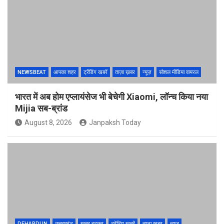
NEWSBEAT
आपका शहर
ट्रेंडिंग खबरें
ताज़ा ख़बर
न्यूज़
सोशल मीडिया वायरल
भारत में अब होम एप्लायंसेज भी बेचेगी Xiaomi, लॉन्च किया नया
Mijia सब-ब्रांड
August 8, 2026
Janpaksh Today
DEHARDUN
उत्तराखंड
खबर हटकर
ट्रेंडिंग खबरें
ताज़ा ख़बर
न्यूज़