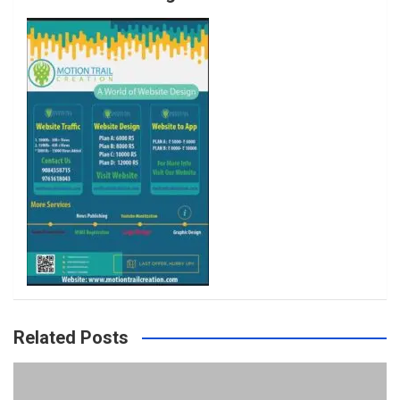
o
r
r
e
k
a
m
Related Posts