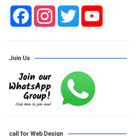
F
I
T
Y
a
n
w
o
Join Us
c
s
i
u
e
t
t
T
b
a
t
u
o
g
e
b
call for Web Design