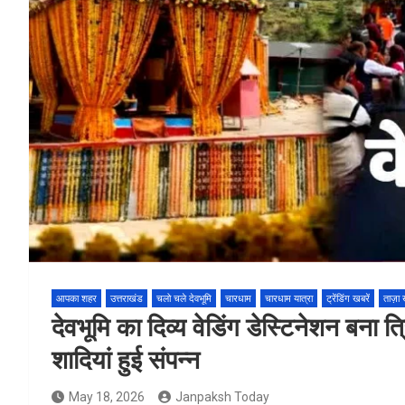
आपका शहर
उत्तराखंड
चलो चले देवभूमि
चारधाम
चारधाम यात्रा
ट्रेंडिंग खबरें
ताज़ा ख़
देवभूमि का दिव्य वेडिंग डेस्टिनेशन बन
शादियां हुई संपन्न
May 18, 2026
Janpaksh Today