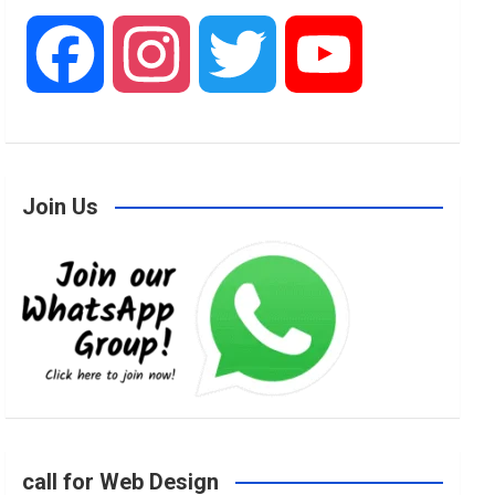
F
I
T
Y
a
n
w
o
Join Us
c
s
i
u
e
t
t
T
b
a
t
u
o
g
e
b
call for Web Design