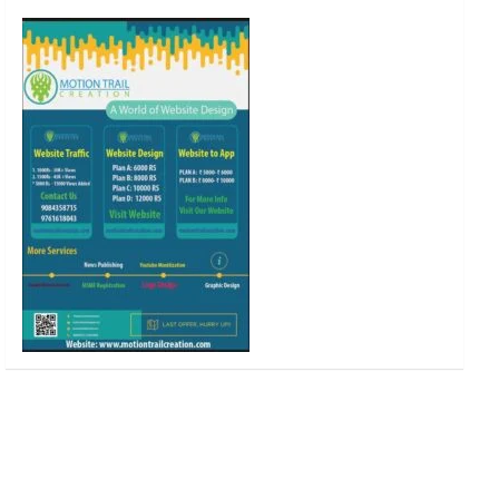
o
r
r
e
k
a
m