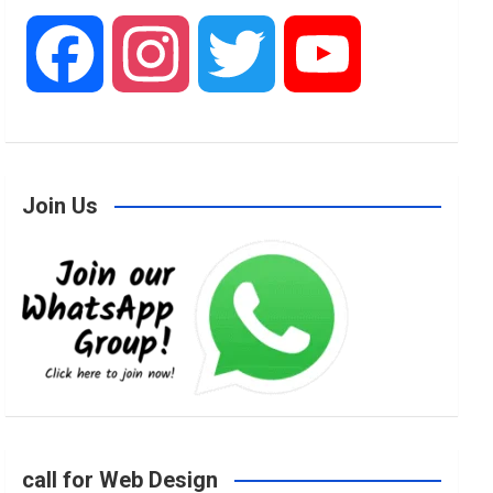
F
I
T
Y
a
n
w
o
Join Us
c
s
i
u
e
t
t
T
b
a
t
u
o
g
e
b
call for Web Design