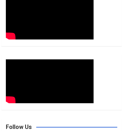
h
Follow Us