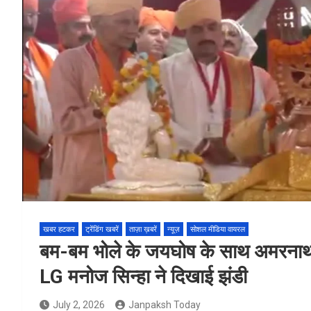
खबर हटकर
ट्रेंडिंग खबरें
ताज़ा ख़बरें
न्यूज़
सोशल मीडिया वायरल
बम-बम भोले के जयघोष के साथ अमरनाथ यात
LG मनोज सिन्हा ने दिखाई झंडी
July 2, 2026
Janpaksh Today