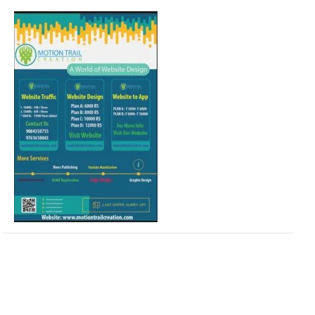
o
r
r
e
k
a
m