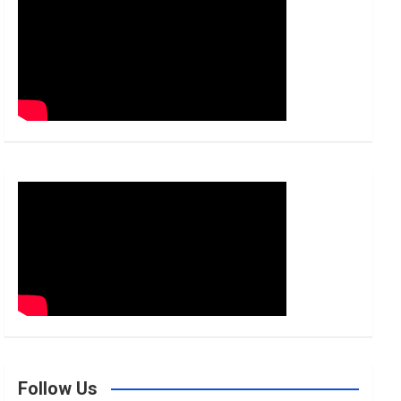
h
Follow Us