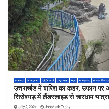
उत्तराखंड
खबर हटकर
ट्रेंडिंग खबरें
ताज़ा ख़बरें
न्यूज़
रुद्रप्रयाग
सोशल मीडिया वा
उत्तराखंड में बारिश का कहर, उफान पर अल
सिरोबगड़ में लैंडस्लाइड से चारधाम यात्र
July 2, 2026
Janpaksh Today