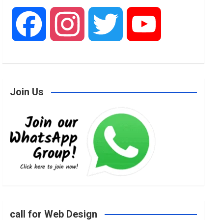
F
I
T
Y
a
n
w
o
Join Us
c
s
i
u
e
t
t
T
b
a
t
u
o
g
e
b
call for Web Design