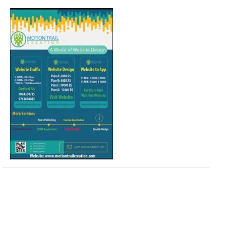
o
r
r
e
k
a
m