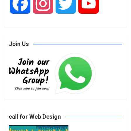
F
I
T
Y
a
n
w
o
Join Us
c
s
i
u
e
t
t
T
b
a
t
u
o
g
e
b
call for Web Design
o
r
r
e