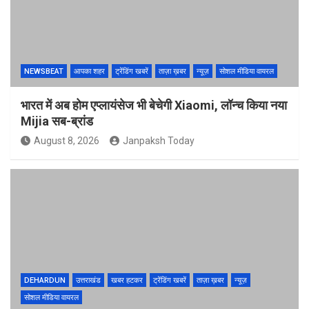
NEWSBEAT
आपका शहर
ट्रेंडिंग खबरें
ताज़ा ख़बर
न्यूज़
सोशल मीडिया वायरल
भारत में अब होम एप्लायंसेज भी बेचेगी Xiaomi, लॉन्च किया नया
Mijia सब-ब्रांड
August 8, 2026
Janpaksh Today
DEHARDUN
उत्तराखंड
खबर हटकर
ट्रेंडिंग खबरें
ताज़ा ख़बर
न्यूज़
सोशल मीडिया वायरल