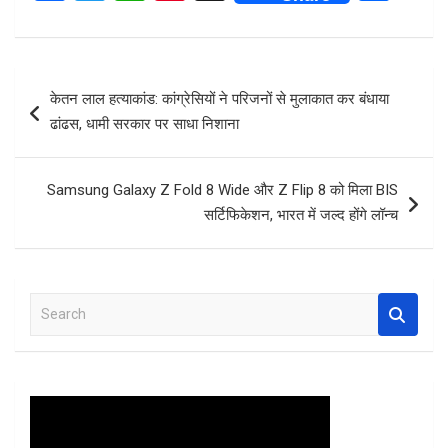
a
wi
h
nt
h
ce
tt
at
er
ar
b
er
s
es
e
Post
केतन लाल हत्याकांड: कांग्रेसियों ने परिजनों से मुलाकात कर बंधाया
o
A
t
navigation
ढांढस, धामी सरकार पर साधा निशाना
o
p
k
p
Samsung Galaxy Z Fold 8 Wide और Z Flip 8 को मिला BIS
सर्टिफिकेशन, भारत में जल्द होंगे लॉन्च
S
e
a
r
c
h