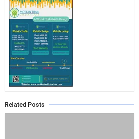
k
a
m
Related Posts