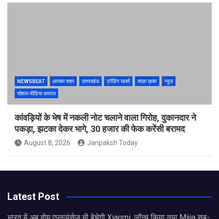
NEWSBEAT
आपका शहर
उत्तराखंड
ट्रेंडिंग खबरें
ताज़ा ख़बर
न्यूज़
सोशल मीडिया वायरल
कांवड़ियों के भेष में नकली नोट चलाने वाला गिरोह, दुकानदार ने
पकड़ा, झटका देकर भागे, 30 हजार की फेक करेंसी बरामद
August 8, 2026
Janpaksh Today
Latest Post
भारत में अब होम एप्लायंसेज भी बेचेगी Xiaomi, लॉन्च किया नया Mijia सब-