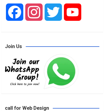
F
I
T
Y
a
n
w
o
Join Us
c
s
i
u
e
t
t
T
b
a
t
u
o
g
e
b
call for Web Design