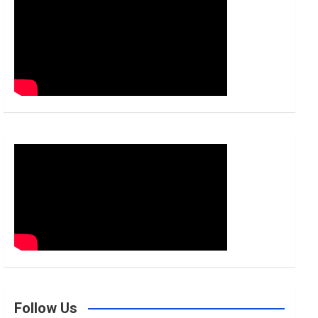
h
Follow Us