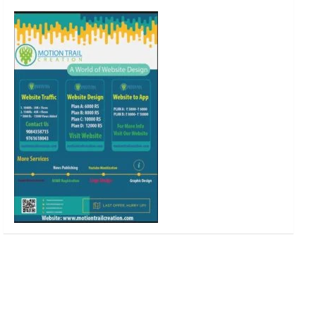
o
r
r
e
k
a
m