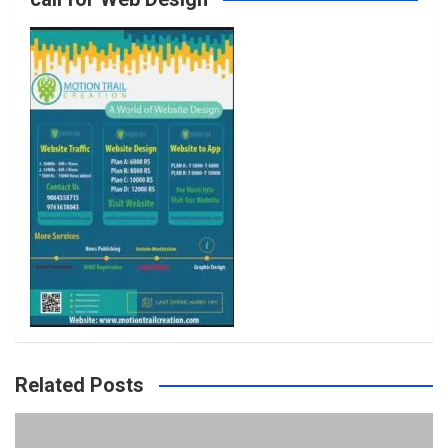
o
r
r
e
k
a
m
Related Posts