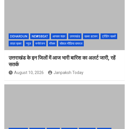
DEHARDUN
NEWSBEAT
आपका शहर
उत्तराखंड
खबर हटकर
ट्रेंडिंग खबरें
ताज़ा ख़बर
न्यूज़
मनोरंजन
मौसम
सोशल मीडिया वायरल
उत्तराखंड के इन जिलों में आज भारी बारिश का अलर्ट जारी, रहें
सतर्क
August 10, 2026
Janpaksh Today