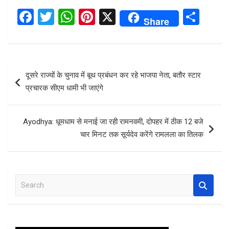
F
T
W
Pi
X
S
Share
a
wi
h
nt
h
ce
tt
at
er
ar
b
er
s
es
e
Post
दूसरे राज्यों के चुनाव में बूथ प्रबंधन कर रहे भाजपा नेता, बतौर स्टार
o
A
t
navigation
प्रचारक सीएम धामी भी जाएंगे
o
p
k
p
Ayodhya: धूमधाम से मनाई जा रही रामनवमी, दोपहर में ठीक 12 बजे
चार मिनट तक सूर्यदेव करेंगे रामलला का तिलक
S
e
a
r