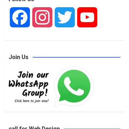
F
I
T
Y
a
n
w
o
Join Us
c
s
i
u
e
t
t
T
b
a
t
u
o
g
e
b
call for Web Design