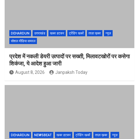
DEHARDUN
उत्तराखंड
खबर हटकर
ट्रेंडिंग खबरें
ताज़ा ख़बर
न्यूज़
सोशल मीडिया वायरल
प्रदेश में नकली डेयरी उत्पादों पर सख्ती, मिलावटखोरों पर कसेगा
शिकंजा, ये आदेश हुआ जारी
August 8, 2026
Janpaksh Today
DEHARDUN
NEWSBEAT
खबर हटकर
ट्रेंडिंग खबरें
ताज़ा ख़बर
न्यूज़