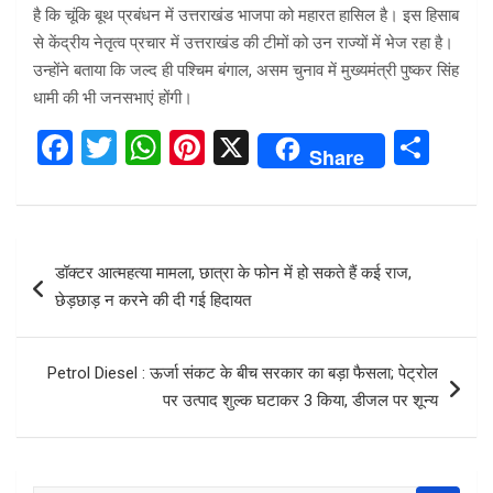
है कि चूंकि बूथ प्रबंधन में उत्तराखंड भाजपा को महारत हासिल है। इस हिसाब
से केंद्रीय नेतृत्व प्रचार में उत्तराखंड की टीमों को उन राज्यों में भेज रहा है।
उन्होंने बताया कि जल्द ही पश्चिम बंगाल, असम चुनाव में मुख्यमंत्री पुष्कर सिंह
धामी की भी जनसभाएं होंगी।
F
T
W
Pi
X
S
Share
a
wi
h
nt
h
ce
tt
at
er
ar
b
er
s
es
e
Post
डॉक्टर आत्महत्या मामला, छात्रा के फोन में हो सकते हैं कई राज,
o
A
t
navigation
छेड़छाड़ न करने की दी गई हिदायत
o
p
k
p
Petrol Diesel : ऊर्जा संकट के बीच सरकार का बड़ा फैसला; पेट्रोल
पर उत्पाद शुल्क घटाकर 3 किया, डीजल पर शून्य