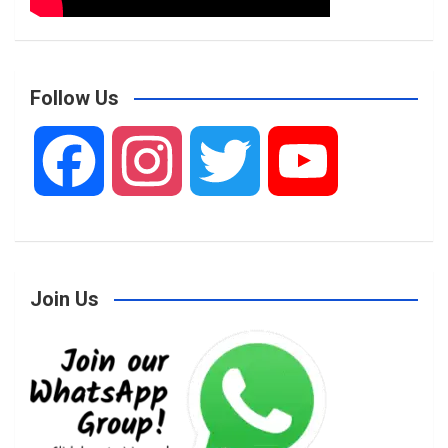
Follow Us
F
I
T
Y
a
n
w
o
Join Us
c
s
i
u
e
t
t
T
b
a
t
u