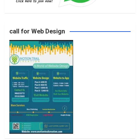
o
g
e
b
call for Web Design
o
r
r
e
k
a
m