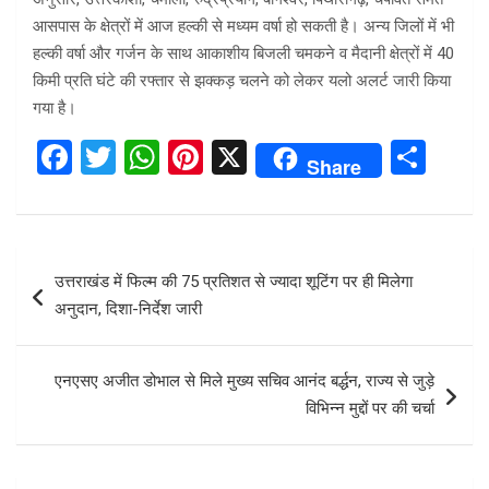
आसपास के क्षेत्रों में आज हल्की से मध्यम वर्षा हो सकती है। अन्य जिलों में भी
हल्की वर्षा और गर्जन के साथ आकाशीय बिजली चमकने व मैदानी क्षेत्रों में 40
किमी प्रति घंटे की रफ्तार से झक्कड़ चलने को लेकर यलो अलर्ट जारी किया
गया है।
F
T
W
Pi
X
S
Share
a
wi
h
nt
h
ce
tt
at
er
ar
b
er
s
es
e
Post
उत्तराखंड में फिल्म की 75 प्रतिशत से ज्यादा शूटिंग पर ही मिलेगा
o
A
t
navigation
अनुदान, दिशा-निर्देश जारी
o
p
k
p
एनएसए अजीत डोभाल से मिले मुख्य सचिव आनंद बर्द्धन, राज्य से जुड़े
विभिन्न मुद्दों पर की चर्चा