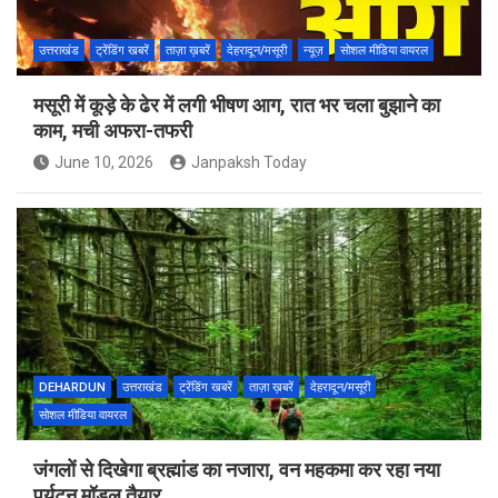
उत्तराखंड
ट्रेंडिंग खबरें
ताज़ा ख़बरें
देहरादून/मसूरी
न्यूज़
सोशल मीडिया वायरल
मसूरी में कूड़े के ढेर में लगी भीषण आग, रात भर चला बुझाने का
काम, मची अफरा-तफरी
June 10, 2026
Janpaksh Today
DEHARDUN
उत्तराखंड
ट्रेंडिंग खबरें
ताज़ा ख़बरें
देहरादून/मसूरी
सोशल मीडिया वायरल
जंगलों से दिखेगा ब्रह्मांड का नजारा, वन महकमा कर रहा नया
पर्यटन मॉडल तैयार