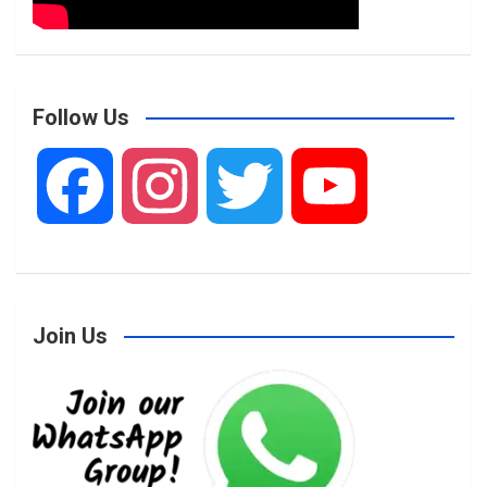
Follow Us
F
I
T
Y
a
n
w
o
Join Us
c
s
i
u
e
t
t
T