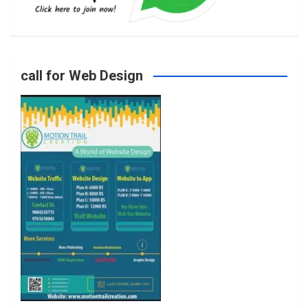
b
a
t
u
o
g
e
b
call for Web Design
o
r
r
e
k
a
m