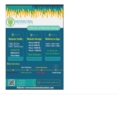
o
r
r
e
k
a
m