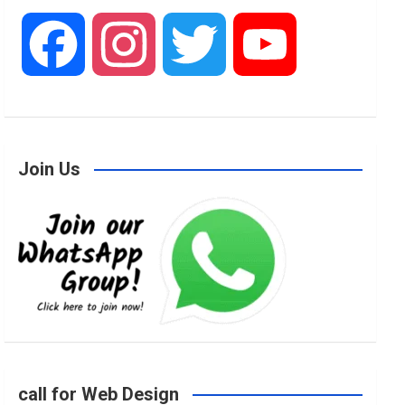
F
I
T
Y
a
n
w
o
Join Us
c
s
i
u
e
t
t
T
b
a
t
u
o
g
e
b
call for Web Design