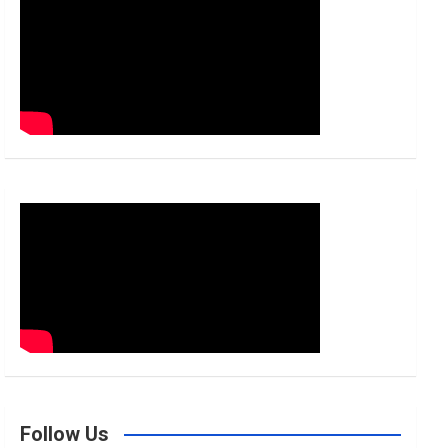
h
Follow Us