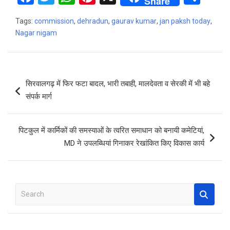
Share
a
wi
h
nt
h
Tags:
commission
,
dehradun
,
gaurav kumar
,
jan paksh today
,
ce
tt
at
er
ar
Nagar nigam
b
er
s
es
e
o
A
t
Post
o
p
सिरवालगढ़ में फिर फटा बादल, भारी तबाही, मालदेवता व सेरकी में भी बहे
navigation
k
p
संपर्क मार्ग
पिटकुल में कार्मिकों की समस्याओं के त्वरित समाधान को बनायी कमेटियां,
MD ने उपलब्धियां गिनाकर रेखांकित किए विकास कार्य
S
e
a
r