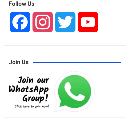
Follow Us
F
I
T
Y
a
n
w
o
Join Us
c
s
i
u
e
t
t
T
b
a
t
u
o
g
e
b