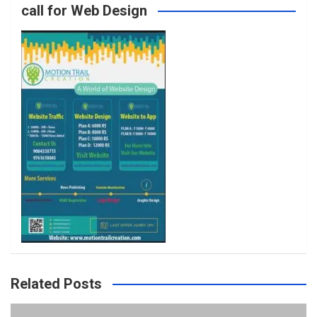
call for Web Design
o
r
r
e
k
a
m
Related Posts