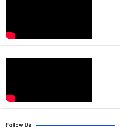
h
Follow Us