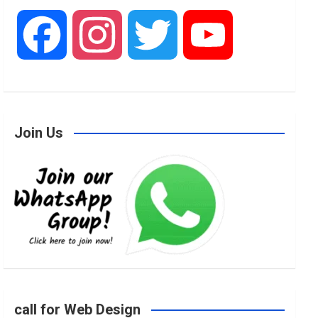
F
I
T
Y
a
n
w
o
Join Us
c
s
i
u
e
t
t
T
b
a
t
u
o
g
e
b
call for Web Design