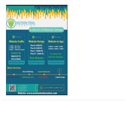
o
r
r
e
k
a
m