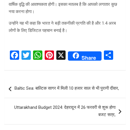
वार्षिक वृद्धि की आवश्यकता होगी। इसका मतलब है कि आपको लगातार कुछ
नया करना होगा।
उन्होंने यह भी कहा कि भारत ने बड़ी तकनीकी प्रगति की है और 1.4 अरब
लोगों के लिए डिजिटल पहचान बनाई है।
F
T
W
Pi
X
S
Share
a
wi
h
nt
h
ce
tt
at
er
ar
b
er
s
es
e
Post
Baltic Sea: बाल्टिक सागर में मिली 10 हजार साल से भी पुरानी दीवार,
o
A
t
navigation
o
p
Uttarakhand Budget 2024: देहरादून में 26 फरवरी से शुरू होगा
k
p
बजट सत्र,