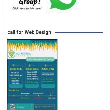
b
a
t
u
o
g
e
b
call for Web Design
o
r
r
e
k
a
m