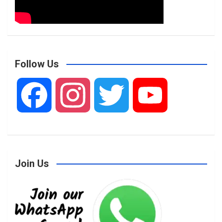
Follow Us
F
I
T
Y
a
n
w
o
Join Us
c
s
i
u
e
t
t
T