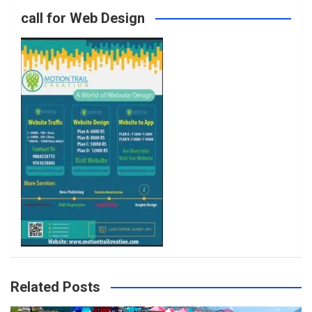
call for Web Design
o
r
r
e
k
a
m
Related Posts