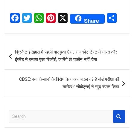
F
T
W
Pi
X
S
Share
a
wi
h
nt
h
ce
tt
at
er
ar
b
er
s
es
e
Post
क्रिकेट इतिहास में पहली बार हुआ ऐसा, राजकोट टेस्ट में भारत और
o
A
t
navigation
इंग्लैंड ने बनाया ऐसा रिकॉर्ड, जानेंगे तो यकीन नहीं होगा
o
p
k
p
CBSE: क्या किसानों के विरोध के कारण बदल गई है बोर्ड परीक्षा की
तारीख? सीबीएसई ने खुद स्पष्ट किया
S
e
a