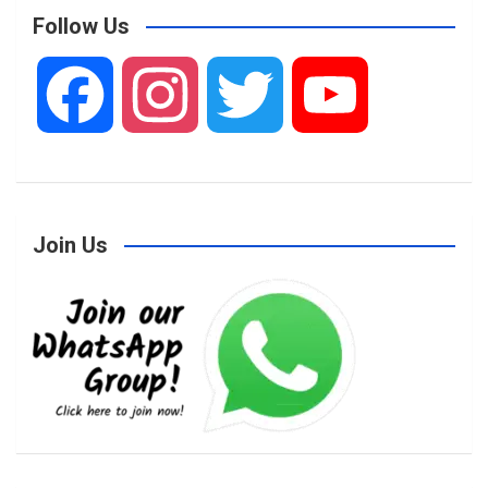
Follow Us
F
I
T
Y
a
n
w
o
Join Us
c
s
i
u
e
t
t
T
b
a
t
u
o
g
e
b