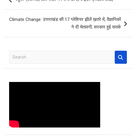
o
A
t
navigation
o
p
Climate Change: उत्तराखंड की 17 ग्लेशियर झीलें ख़तरे में, वैज्ञानिकों
k
p
ने दी चेतावनी; सरकार हुई सतर्क
S
e
a
r
c
h