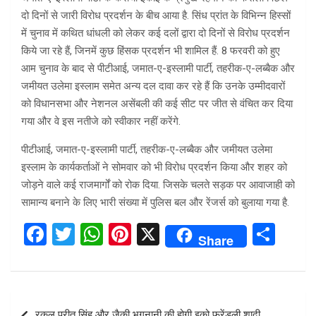
दो दिनों से जारी विरोध प्रदर्शन के बीच आया है. सिंध प्रांत के विभिन्न हिस्सों
में चुनाव में कथित धांधली को लेकर कई दलों द्वारा दो दिनों से विरोध प्रदर्शन
किये जा रहे हैं, जिनमें कुछ हिंसक प्रदर्शन भी शामिल हैं. 8 फरवरी को हुए
आम चुनाव के बाद से पीटीआई, जमात-ए-इस्लामी पार्टी, तहरीक-ए-लब्बैक और
जमीयत उलेमा इस्लाम समेत अन्य दल दावा कर रहे हैं कि उनके उम्मीदवारों
को विधानसभा और नेशनल असेंबली की कई सीट पर जीत से वंचित कर दिया
गया और वे इस नतीजे को स्वीकार नहीं करेंगे.
पीटीआई, जमात-ए-इस्लामी पार्टी, तहरीक-ए-लब्बैक और जमीयत उलेमा
इस्लाम के कार्यकर्ताओं ने सोमवार को भी विरोध प्रदर्शन किया और शहर को
जोड़ने वाले कई राजमार्गों को रोक दिया. जिसके चलते सड़क पर आवाजाही को
सामान्य बनाने के लिए भारी संख्या में पुलिस बल और रेंजर्स को बुलाया गया है.
F
T
W
Pi
X
S
Share
a
wi
h
nt
h
ce
tt
at
er
ar
b
er
s
es
e
Post
रकुल प्रीत सिंह और जैकी भगनानी की होगी इको फ्रेंडली शादी,