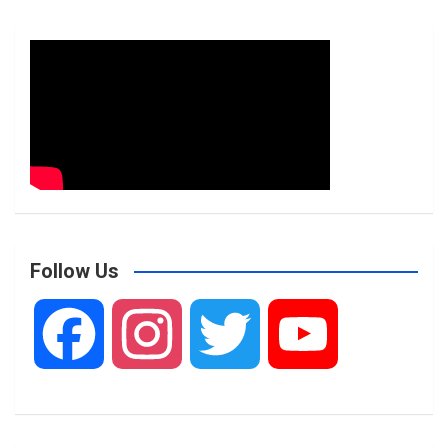
Follow Us
F
I
T
Y
a
n
w
o