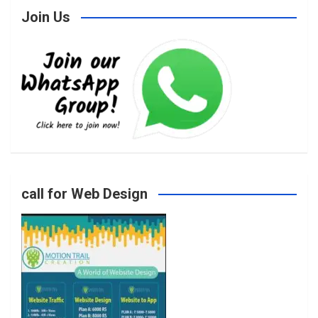
Join Us
c
s
i
u
e
t
t
T
b
a
t
u
o
g
e
b
call for Web Design
o
r
r
e
k
a
m