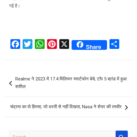
गई है।
F
T
W
Pi
X
S
Share
a
wi
h
nt
h
ce
tt
at
er
ar
b
er
s
es
e
Post
Realme ने 2023 में 17.4 मिलियन स्मार्टफोन बेचे, टॉप 5 ब्रांड में हुआ
o
A
t
navigation
शामिल
o
p
k
p
चंद्रमा का वो हिस्‍सा, जो धरती से नहीं दिखता, Nasa ने शेयर की तस्‍वीर
S