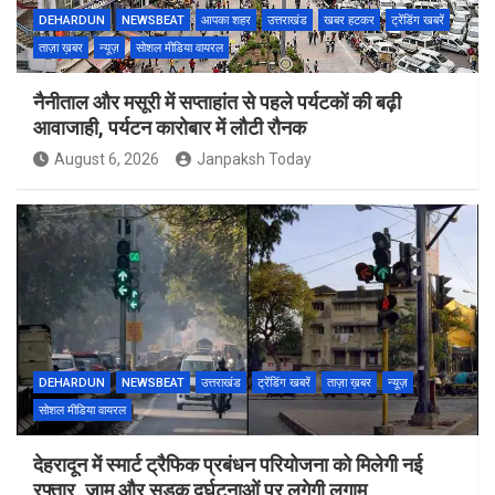
DEHARDUN
NEWSBEAT
आपका शहर
उत्तराखंड
खबर हटकर
ट्रेंडिंग खबरें
ताज़ा ख़बर
न्यूज़
सोशल मीडिया वायरल
नैनीताल और मसूरी में सप्ताहांत से पहले पर्यटकों की बढ़ी
आवाजाही, पर्यटन कारोबार में लौटी रौनक
August 6, 2026
Janpaksh Today
DEHARDUN
NEWSBEAT
उत्तराखंड
ट्रेंडिंग खबरें
ताज़ा ख़बर
न्यूज़
सोशल मीडिया वायरल
देहरादून में स्मार्ट ट्रैफिक प्रबंधन परियोजना को मिलेगी नई
रफ्तार, जाम और सड़क दुर्घटनाओं पर लगेगी लगाम