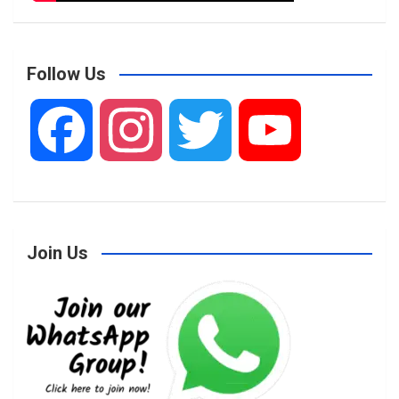
Follow Us
F
I
T
Y
a
n
w
o
Join Us
c
s
i
u
e
t
t
T
b
a
t
u