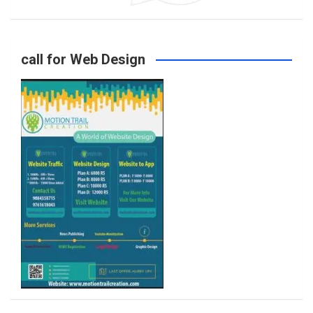
o
g
e
b
call for Web Design
o
r
r
e
k
a
m