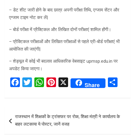
– डेट शीट जारी होने के बाद छात्र अपनी परीक्षा तिथि, एग्जाम सेंटर और
एग्जाम टाइम नोट कर लें|
– बोर्ड परीक्षा में प्रैक्टिकल और लिखित दोनों परीक्षाएं शामिल होंगी।
– प्रैक्टिकल परीक्षाओं और लिखित परीक्षाओं से पहले प्री-बोर्ड परीक्षाएं भी
आयोजित की जाएंगी|
– शेड्यूल में कोई भी बदलाव आधिकारिक वेबसाइट upmsp.edu.in पर
अपडेट किया जाएगा।
F
T
W
Pi
X
S
Share
a
wi
h
nt
h
ce
tt
at
er
ar
b
er
s
es
e
Post
राजस्थान में शिक्षकों के ट्रांसफर पर रोक, शिक्षा मंत्री ने कार्यालय के
o
A
t
navigation
बाहर लटकाया ये पोस्टर, जानें वजह
o
p