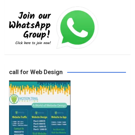
e
t
t
T
b
a
t
u
o
g
e
b
call for Web Design
o
r
r
e
k
a
m