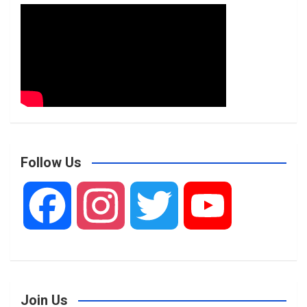
Follow Us
F
I
T
Y
a
n
w
o
Join Us
c
s
i
u