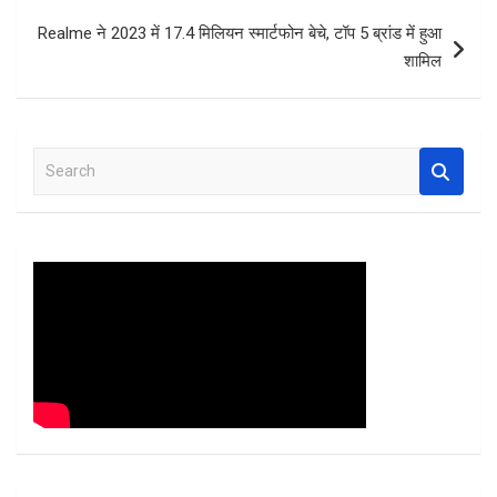
k
p
Realme ने 2023 में 17.4 मिलियन स्मार्टफोन बेचे, टॉप 5 ब्रांड में हुआ
शामिल
S
e
a
r
c
h