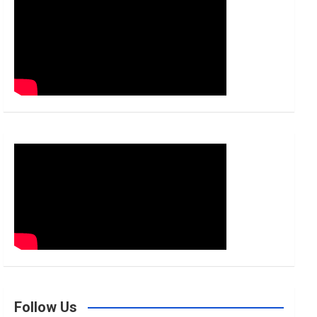
h
Follow Us