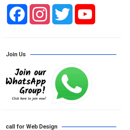
F
I
T
Y
a
n
w
o
Join Us
c
s
i
u
e
t
t
T
b
a
t
u
o
g
e
b
call for Web Design