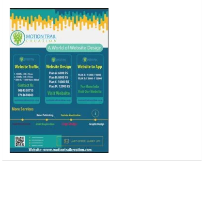
o
r
r
e
k
a
m