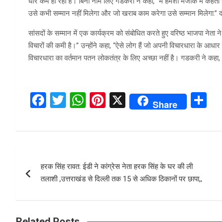
धीरे कम हो रही है। बिना नाम लिए गडकरी ने कहा, ”मैं हमेशा मजाक में कहता 
उसे कभी सम्मान नहीं मिलेगा और जो खराब काम करेगा उसे सम्मान मिलेगा.” 
सांसदों के सम्मान में एक कार्यक्रम को संबोधित करते हुए वरिष्ठ भाजपा नेता न
विचारों की कमी है।” उन्होंने कहा, “ऐसे लोग हैं जो अपनी विचारधारा के आधार 
विचारधारा का वर्तमान पतन लोकतंत्र के लिए अच्छा नहीं है। गडकरी ने कहा, ‘
F
T
W
Pi
X
S
Share
a
wi
h
nt
h
ce
tt
at
er
ar
b
er
s
es
e
Post
o
A
t
हरक सिंह रावत: ईडी ने कांग्रेस नेता हरक सिंह के घर की ली
navigation
o
p
तलाशी ,उत्तराखंड से दिल्ली तक 15 से अधिक ठिकानों पर छापा,,
k
p
Related Posts