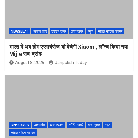
NEWSBEAT
आपका शहर
ट्रेंडिंग खबरें
ताज़ा ख़बर
न्यूज़
सोशल मीडिया वायरल
भारत में अब होम एप्लायंसेज भी बेचेगी Xiaomi, लॉन्च किया नया
Mijia सब-ब्रांड
August 8, 2026
Janpaksh Today
DEHARDUN
उत्तराखंड
खबर हटकर
ट्रेंडिंग खबरें
ताज़ा ख़बर
न्यूज़
सोशल मीडिया वायरल