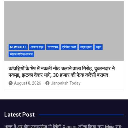
NEWSBEAT
आपका शहर
उत्तराखंड
ट्रेंडिंग खबरें
ताज़ा ख़बर
न्यूज़
सोशल मीडिया वायरल
कांवड़ियों के भेष में नकली नोट चलाने वाला गिरोह, दुकानदार ने
पकड़ा, झटका देकर भागे, 30 हजार की फेक करेंसी बरामद
August 8, 2026
Janpaksh Today
Latest Post
भारत में अब होम एप्लायंसेज भी बेचेगी Xiaomi, लॉन्च किया नया Mijia सब-