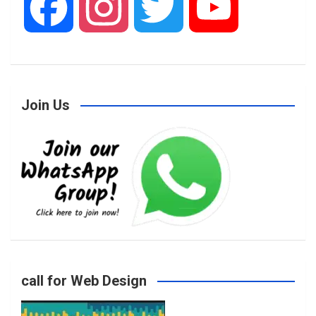
F
I
T
Y
a
n
w
o
Join Us
c
s
i
u
e
t
t
T
b
a
t
u
o
g
e
b
call for Web Design
o
r
r
e