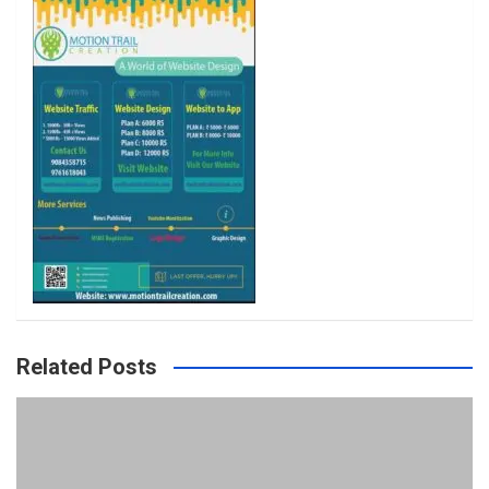
k
a
m
Related Posts