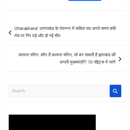
a
wi
h
nt
h
ce
tt
at
er
ar
b
er
s
es
e
Post
Uttarakhand: उत्तराखंड के पंतनगर में कविता पाठ करते समय कवि
o
A
t
navigation
मंच पर गिर पड़े और हो गई मौत
o
p
k
p
कल्पना सोरेन: कौन हैं कल्पना सोरेन, जो बन सकती हैं झारखंड की
अगली मुख्यमंत्री? 10 पॉइंट्स में जानें
S
e
a
r
c
h