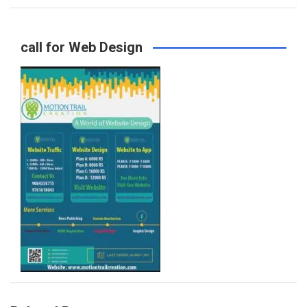
o
g
e
b
call for Web Design
o
r
r
e
k
a
m