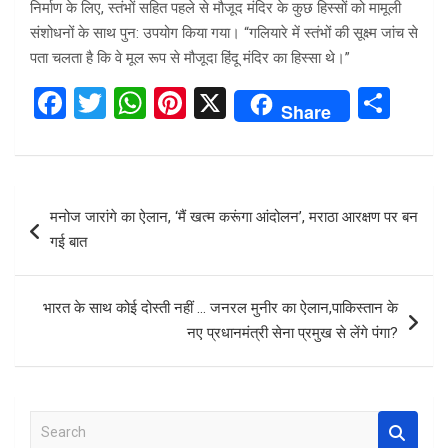
निर्माण के लिए, स्तंभों सहित पहले से मौजूद मंदिर के कुछ हिस्सों को मामूली
संशोधनों के साथ पुन: उपयोग किया गया। “गलियारे में स्तंभों की सूक्ष्म जांच से
पता चलता है कि वे मूल रूप से मौजूदा हिंदू मंदिर का हिस्सा थे।”
F
T
W
Pi
X
S
Share
a
wi
h
nt
h
ce
tt
at
er
ar
b
er
s
es
e
Post
मनोज जारांगे का ऐलान, ‘मैं खत्म करूंगा आंदोलन’, मराठा आरक्षण पर बन
o
A
t
navigation
गई बात
o
p
k
p
भारत के साथ कोई दोस्‍ती नहीं … जनरल मुनीर का ऐलान,पाकिस्तान के
नए प्रधानमंत्री सेना प्रमुख से लेंगे पंगा?
S