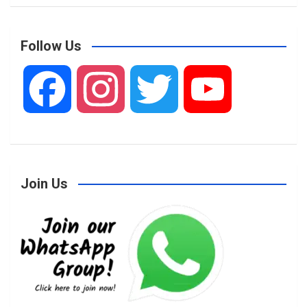
Follow Us
F
I
T
Y
a
n
w
o
Join Us
c
s
i
u
e
t
t
T
b
a
t
u