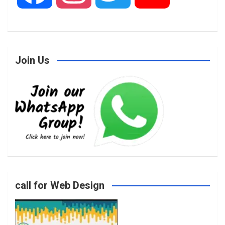
a
n
w
o
Join Us
c
s
i
u
e
t
t
T
b
a
t
u
o
g
e
b
call for Web Design
o
r
r
e