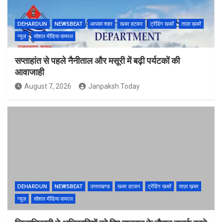
DEHARDUN
NEWSBEAT
आपका शहर
खबर हटकर
ट्रेंडिंग खबरें
ताज़ा ख़बरें
न्यूज़
सोशल मीडिया वायरल
सप्ताहांत से पहले नैनीताल और मसूरी में बढ़ी पर्यटकों की
आवाजाही
August 7, 2026
Janpaksh Today
DEHARDUN
NEWSBEAT
उत्तराखण्ड
खबर हटकर
ट्रेंडिंग खबरें
ताज़ा ख़बर
न्यूज़
सोशल मीडिया वायरल