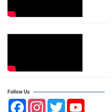
Follow Us
F
I
T
Y