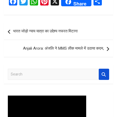
F
T
W
Pi
X
S
Share
a
wi
h
nt
h
ce
tt
at
er
ar
b
er
s
es
e
Post
भारत जोड़ो न्याय यात्रा का उद्देश्य नफरत मिटाना
o
A
t
navigation
o
p
Anjali Arora: अंजलि ने MMS लीक मामले में उठाया कदम,
k
p
S
e
a
r
c
h