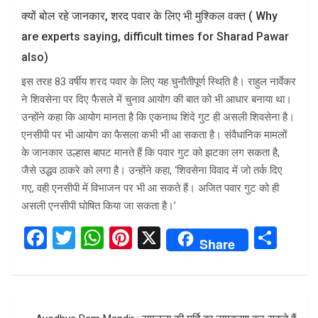
क्यों बोल रहे जानकार, शरद पवार के लिए भी मुश्किल वक्त ( Why
are experts saying, difficult times for Sharad Pawar
also)
इस तरह 83 वर्षीय शरद पवार के लिए यह चुनौतीपूर्ण स्थिति है। राहुल नार्वेकर
ने शिवसेना पर दिए फैसले में चुनाव आयोग की बात को भी आधार बनाया था।
उन्होंने कहा कि आयोग मानता है कि एकनाथ शिंदे गुट ही असली शिवसेना है।
एनसीपी पर भी आयोग का फैसला कभी भी आ सकता है। संवैधानिक मामलों
के जानकार उल्हास बापट मानते हैं कि पवार गुट को झटका लग सकता है,
जैसे उद्धव ठाकरे को लगा है। उन्होंने कहा, ‘शिवसेना विवाद में जो तर्क दिए
गए, वही एनसीपी में विभाजन पर भी आ सकते हैं। अजित पवार गुट को ही
असली एनसीपी घोषित किया जा सकता है।’
F
T
W
Pi
X
S
Share
a
wi
h
nt
h
ce
tt
at
er
ar
b
er
s
es
e
Post