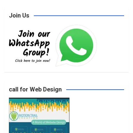
Join Us
c
s
i
u
e
t
t
T
b
a
t
u
o
g
e
b
call for Web Design
o
r
r
e
k
a