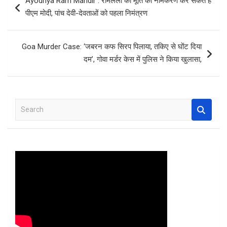
Ayodhya Ram Mandir : रामलला की मूर्ति का नामकरण कर सकते हैं
o
A
t
navigation
पीएम मोदी, पांच देवी-देवताओं को पहला निमंत्रण
o
p
k
p
Goa Murder Case: ‘जबरन कफ सिरप पिलाया, तकिए से घोंट दिया
दम’, गोवा मर्डर केस में पुलिस ने किया खुलासा,
S
e
a
r
c
h