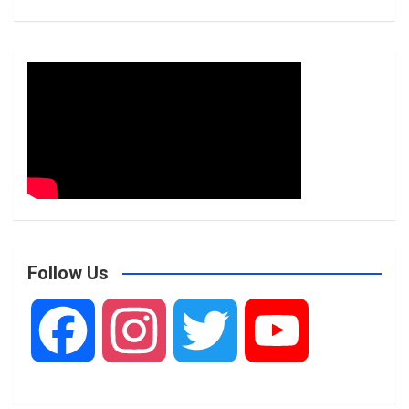
Follow Us
F
I
T
Y
a
n
w
o