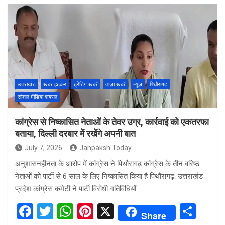
ce
tt
at
er
ar
b
er
s
es
e
o
A
t
o
p
k
p
उत्तराखंड
खबर हटकर
ट्रेंडिंग खबरें
ताज़ा ख़बरें
न्यूज़
पिथौरागढ़
सोशल मीडिया वायरल
कांग्रेस से निष्कासित नेताओं के तेवर उग्र, कार्रवाई को एकतरफा
बताया, दिल्ली दरबार में रखेंगे अपनी बात
July 7, 2026
Janpaksh Today
अनुशासनहीनता के आरोप में कांग्रेस ने पिथौरागढ़ कांग्रेस के तीन वरिष्ठ
नेताओं को पार्टी से 6 साल के लिए निष्कासित किया है पिथौरागढ़: उत्तराखंड
प्रदेश कांग्रेस कमेटी ने पार्टी विरोधी गतिविधियों…
F
T
W
Pi
X
S
Share