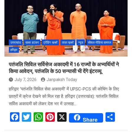
b
er
s
es
e
o
A
t
o
p
k
p
उत्तराखंड
खबर हटकर
ट्रेंडिंग खबरें
ताज़ा ख़बरें
न्यूज़
सोशल मीडिया वायरल
हरिद्वार
पतंजलि सिविल सर्विसेज अकादमी में 16 राज्यों के अभ्यर्थियों ने
किया आवेदन, पतंजलि के 50 सन्यासी भी देंगे इंटरव्यू
July 7, 2026
Janpaksh Today
हरिद्वार ‘पतंजलि सिविल सेवा अकादमी’ में UPSC-PCS की कोचिंग के लिए
छात्रों में क्रेज देखने को मिल रहा है. हरिद्वार (उत्तराखंड): पतंजलि सिविल
सर्विस अकादमी को लेकर देश भर में उत्साह…
F
T
W
Pi
X
S
Share
a
wi
h
nt
h