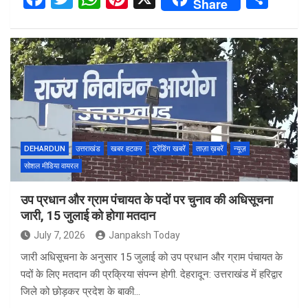
Share
a
wi
h
nt
h
ce
tt
at
er
ar
b
er
s
es
e
o
A
t
o
p
k
p
DEHARDUN
उत्तराखंड
खबर हटकर
ट्रेंडिंग खबरें
ताज़ा ख़बरें
न्यूज़
सोशल मीडिया वायरल
उप प्रधान और ग्राम पंचायत के पदों पर चुनाव की अधिसूचना
जारी, 15 जुलाई को होगा मतदान
July 7, 2026
Janpaksh Today
जारी अधिसूचना के अनुसार 15 जुलाई को उप प्रधान और ग्राम पंचायत के
पदों के लिए मतदान की प्रक्रिया संपन्न होगी. देहरादून: उत्तराखंड में हरिद्वार
जिले को छोड़कर प्रदेश के बाकी…