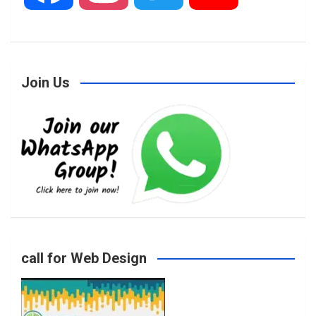
a
n
w
o
Join Us
c
s
i
u
e
t
t
T
b
a
t
u
o
g
e
b
call for Web Design
o
r
r
e