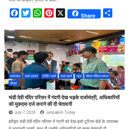
जिले को छोड़कर प्रदेश के बाकी…
F
T
W
Pi
X
S
Share
a
wi
h
nt
h
ce
tt
at
er
ar
b
er
s
es
e
o
A
t
o
p
k
p
उत्तराखंड
खबर हटकर
ट्रेंडिंग खबरें
ताज़ा ख़बरें
न्यूज़
सोशल मीडिया वायरल
हरिद्वार
चंडी देवी मंदिर परिसर में गंदगी देख भड़के दर्जामंत्री, अधिकारियों
को मुकदमा दर्ज कराने की दी चेतावनी
July 7, 2026
Janpaksh Today
हरिद्वार चंडी देवी मंदिर परिसर में गंदगी को देख इको टूरिज्म बोर्ड के उपाध्यक्ष
ने नाराजगी जताई. साथ ही उन्होंने अधिकारियों को सख्त चेतावनी दी.