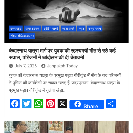
o
A
t
o
p
k
p
उत्तराखंड
खबर हटकर
ट्रेंडिंग खबरें
ताज़ा ख़बरें
न्यूज़
रुद्रप्रयाग
सोशल मीडिया वायरल
केदारनाथ यात्रा मार्ग पर युवक की रहस्यमयी मौत से उठे कई
सवाल, परिजनों ने आंदोलन की दी चेतावनी
July 7, 2026
Janpaksh Today
युवक की केदारनाथ यात्रा के प्रमुख पड़ाव गौरीकुंड में मौत के बाद परिजनों
ने पुलिस की कार्यशैली पर सवाल उठाए हैं. रुद्रप्रयाग: केदारनाथ यात्रा के
प्रमुख पड़ाव गौरीकुंड में तुलंगा खेड़ा…
F
T
W
Pi
X
S
Share
a
wi
h
nt
h
ce
tt
at
er
ar
b
er
s
es
e