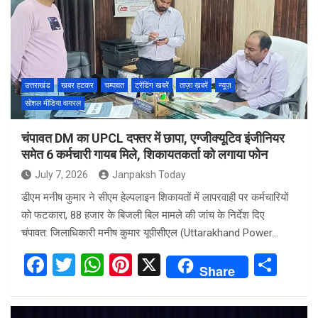
o
A
t
o
p
k
p
उत्तराखंड
खबर हटकर
चम्पावत
ट्रेंडिंग खबरें
ताज़ा ख़बरें
न्यूज़
सोशल मीडिया वायरल
चंपावत DM का UPCL दफ्तर में छापा, एग्जीक्यूटिव इंजीनियर
समेत 6 कर्मचारी गायब मिले, शिकायतकर्ता को लगाया फोन
July 7, 2026
Janpaksh Today
डीएम मनीष कुमार ने सीएम हेल्पलाइन शिकायतों में लापरवाही पर कर्मचारियों
को फटकारा, 88 हजार के बिजली बिल मामले की जांच के निर्देश दिए
चंपावत: जिलाधिकारी मनीष कुमार यूपीसीएल (Uttarakhand Power…
F
T
W
Pi
X
S
Share
a
wi
h
nt
h
ce
tt
at
er
ar