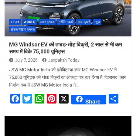
TECH
WORLD
खबर हटकर
ट्रेंडिंग खबरें
ताज़ा ख़बरें
न्यूज़
सोशल मीडिया वायरल
MG Windsor EV की ताबड़-तोड़ बिक्री, 2 साल से भी कम
समय में बिके 75,000 यूनिट्स
July 7, 2026
Janpaksh Today
JSW MG Motor India की इलेक्ट्रिक कार MG Windsor EV ने
75,000 यूनिट्स की थोक बिक्री का आंकड़ा पार कर लिया है. हैदराबाद: कार
निर्माता कंपनी JSW MG Motor India ने…
F
T
W
Pi
X
S
Share
a
wi
h
nt
h
ce
tt
at
er
ar
b
er
s
es
e