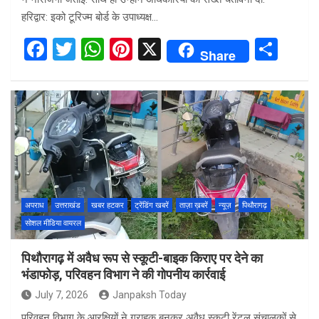
हरिद्वार: इको टूरिज्म बोर्ड के उपाध्यक्ष…
F
T
W
Pi
X
S
Share
a
wi
h
nt
h
ce
tt
at
er
ar
b
er
s
es
e
o
A
t
o
p
k
p
अपराध
उत्तराखंड
खबर हटकर
ट्रेंडिंग खबरें
ताज़ा ख़बरें
न्यूज़
पिथौरागढ़
सोशल मीडिया वायरल
पिथौरागढ़ में अवैध रूप से स्कूटी-बाइक किराए पर देने का
भंडाफोड़, परिवहन विभाग ने की गोपनीय कार्रवाई
July 7, 2026
Janpaksh Today
परिवहन विभाग के आरक्षियों ने ग्राहक बनकर अवैध स्कूटी रेंटल संचालकों से