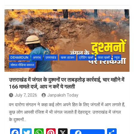
a
wi
h
nt
h
ce
tt
at
er
ar
b
er
s
es
e
o
A
t
o
p
k
p
DEHARDUN
अपराध
उत्तराखंड
खबर हटकर
ट्रेंडिंग खबरें
ताज़ा ख़बरें
न्यूज़
सोशल मीडिया वायरल
उत्तराखंड में जंगल के दुश्मनों पर ताबड़तोड़ कार्रवाई, चार महीने में
166 मामले दर्ज, आप न करें ये गलती
July 7, 2026
Janpaksh Today
वन दारोगा संगठन ने कहा कई लोग अपने हित के लिए जंगलों में आग लगाते हैं,
कुछ लोग आपसी रंजिश में भी जंगल जलाते हैं देहरादून: उत्तराखंड में जंगल
के दुश्मनों…
F
T
W
Pi
X
S