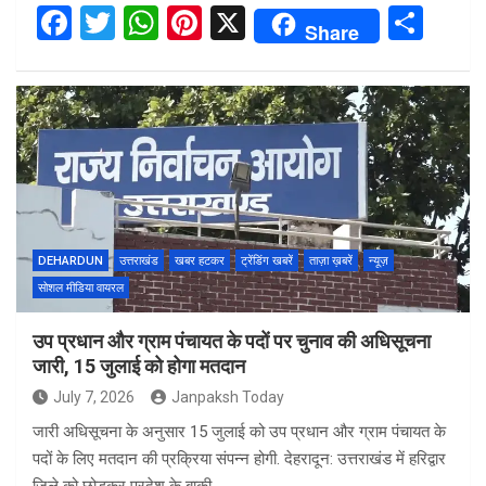
F
T
W
Pi
X
S
Share
a
wi
h
nt
h
ce
tt
at
er
ar
b
er
s
es
e
o
A
t
o
p
k
p
DEHARDUN
उत्तराखंड
खबर हटकर
ट्रेंडिंग खबरें
ताज़ा ख़बरें
न्यूज़
सोशल मीडिया वायरल
उप प्रधान और ग्राम पंचायत के पदों पर चुनाव की अधिसूचना
जारी, 15 जुलाई को होगा मतदान
July 7, 2026
Janpaksh Today
जारी अधिसूचना के अनुसार 15 जुलाई को उप प्रधान और ग्राम पंचायत के
पदों के लिए मतदान की प्रक्रिया संपन्न होगी. देहरादून: उत्तराखंड में हरिद्वार