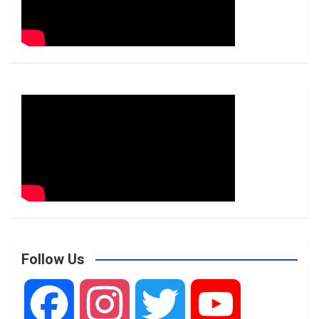
Follow Us
F
I
T
Y