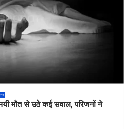
यरल
यमयी मौत से उठे कई सवाल, परिजनों ने