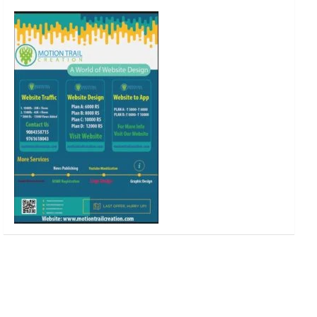
o
r
r
e
k
a
m