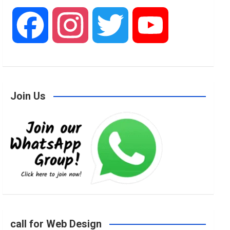
F
I
T
Y
a
n
w
o
Join Us
c
s
i
u
e
t
t
T
b
a
t
u
o
g
e
b
call for Web Design