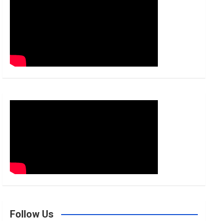
h
Follow Us