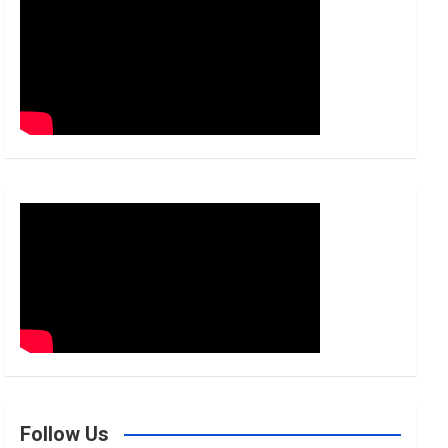
h
Follow Us