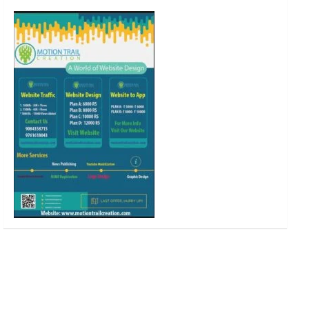
o
r
r
e
k
a
m