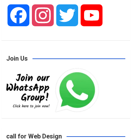
F
I
T
Y
a
n
w
o
Join Us
c
s
i
u
e
t
t
T
b
a
t
u
o
g
e
b
call for Web Design