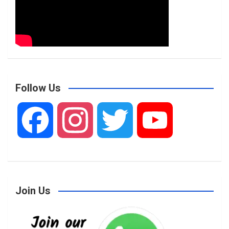
Follow Us
F
I
T
Y
a
n
w
o
Join Us
c
s
i
u
e
t
t
T