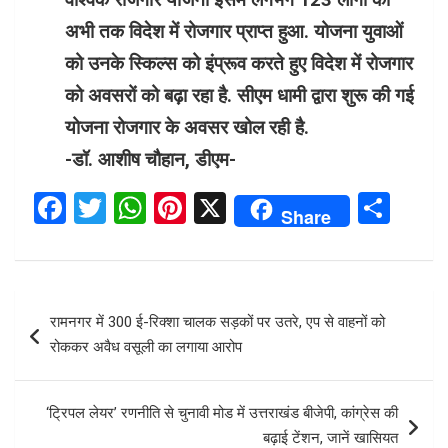
अभी तक विदेश में रोजगार प्राप्त हुआ. योजना युवाओं
को उनके स्किल्स को इंप्रूव करते हुए विदेश में रोजगार
को अवसरों को बढ़ा रहा है. सीएम धामी द्वारा शुरू की गई
योजना रोजगार के अवसर खोल रही है.
-डॉ. आशीष चौहान, डीएम-
F
T
W
Pi
X
S
Share
a
wi
h
nt
h
ce
tt
at
er
ar
b
er
s
es
e
Post
रामनगर में 300 ई-रिक्शा चालक सड़कों पर उतरे, एप से वाहनों को
o
A
t
navigation
रोककर अवैध वसूली का लगाया आरोप
o
p
k
p
‘ट्रिपल लेयर’ रणनीति से चुनावी मोड में उत्तराखंड बीजेपी, कांग्रेस की
बढ़ाई टेंशन, जानें खासियत