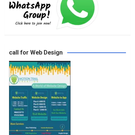
b
a
t
u
o
g
e
b
call for Web Design
o
r
r
e
k
a
m