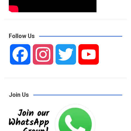
Follow Us
F
I
T
Y
a
n
w
o
Join Us
c
s
i
u
e
t
t
T