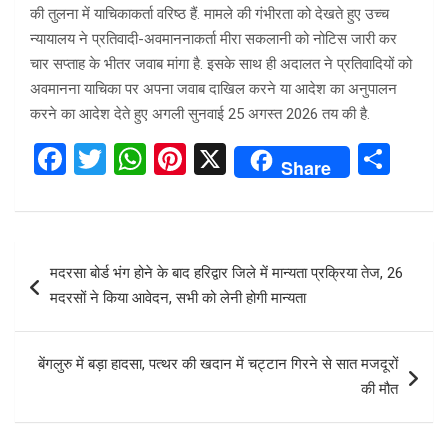
की तुलना में याचिकाकर्ता वरिष्ठ हैं. मामले की गंभीरता को देखते हुए उच्च
न्यायालय ने प्रतिवादी-अवमाननाकर्ता मीरा सकलानी को नोटिस जारी कर
चार सप्ताह के भीतर जवाब मांगा है. इसके साथ ही अदालत ने प्रतिवादियों को
अवमानना याचिका पर अपना जवाब दाखिल करने या आदेश का अनुपालन
करने का आदेश देते हुए अगली सुनवाई 25 अगस्त 2026 तय की है.
F
T
W
Pi
X
S
Share
a
wi
h
nt
h
ce
tt
at
er
ar
b
er
s
es
e
Post
मदरसा बोर्ड भंग होने के बाद हरिद्वार जिले में मान्यता प्रक्रिया तेज, 26
o
A
t
navigation
मदरसों ने किया आवेदन, सभी को लेनी होगी मान्यता
o
p
k
p
बेंगलुरु में बड़ा हादसा, पत्थर की खदान में चट्टान गिरने से सात मजदूरों
की मौत