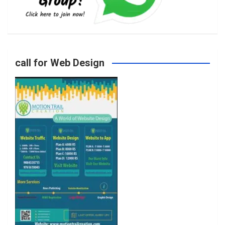
b
a
t
u
o
g
e
b
call for Web Design
o
r
r
e
k
a
m