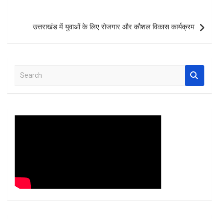
o
A
t
navigation
o
p
उत्तराखंड में युवाओं के लिए रोजगार और कौशल विकास कार्यक्रम
k
p
S
e
a
r
c
h