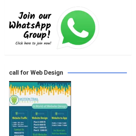
e
t
t
T
b
a
t
u
o
g
e
b
call for Web Design
o
r
r
e
k
a
m