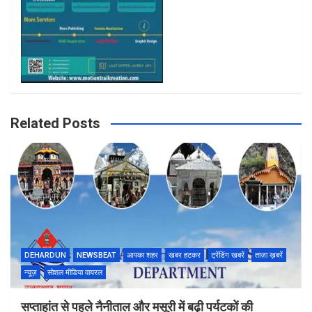
Related Posts
DEHARDUN
NEWSBEAT
आपका शहर
खबर हटकर
ट्रेंडिंग खबरें
ताज़ा ख़बरें
न्यूज़
सोशल मीडिया वायरल
सप्ताहांत से पहले नैनीताल और मसूरी में बढ़ी पर्यटकों की