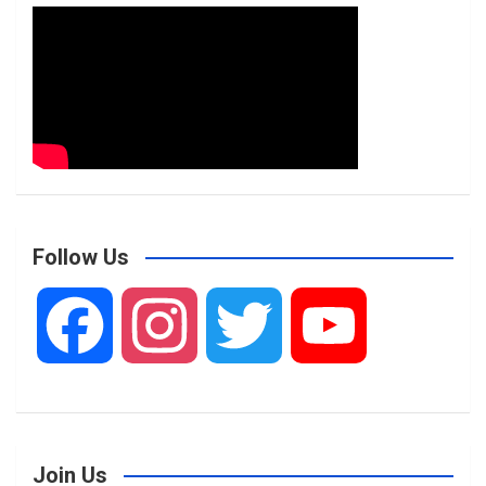
Follow Us
F
I
T
Y
a
n
w
o
Join Us
c
s
i
u