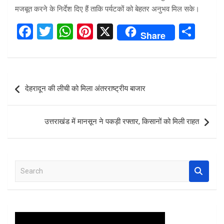
मजबूत करने के निर्देश दिए हैं ताकि पर्यटकों को बेहतर अनुभव मिल सके।
F
T
W
Pi
X
S
Share
a
wi
h
nt
h
ce
tt
at
er
ar
b
er
s
es
e
Post
देहरादून की लीची को मिला अंतरराष्ट्रीय बाजार
o
A
t
navigation
o
p
उत्तराखंड में मानसून ने पकड़ी रफ्तार, किसानों को मिली राहत
k
p
S
e
a
r
c