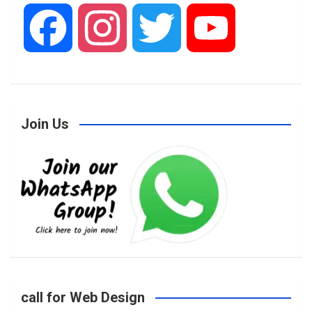
F
I
T
Y
a
n
w
o
Join Us
c
s
i
u
e
t
t
T
b
a
t
u
o
g
e
b
call for Web Design