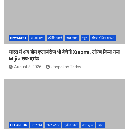
NEWSBEAT
आपका शहर
ट्रेंडिंग खबरें
ताज़ा ख़बर
न्यूज़
सोशल मीडिया वायरल
भारत में अब होम एप्लायंसेज भी बेचेगी Xiaomi, लॉन्च किया नया
Mijia सब-ब्रांड
August 8, 2026
Janpaksh Today
DEHARDUN
उत्तराखंड
खबर हटकर
ट्रेंडिंग खबरें
ताज़ा ख़बर
न्यूज़