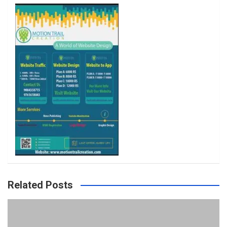
o
r
r
e
k
a
m
Related Posts