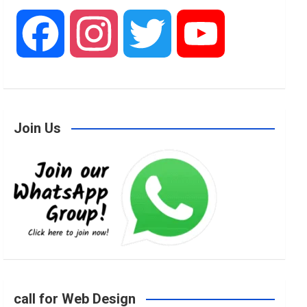
F
I
T
Y
a
n
w
o
Join Us
c
s
i
u
e
t
t
T
b
a
t
u
o
g
e
b
call for Web Design