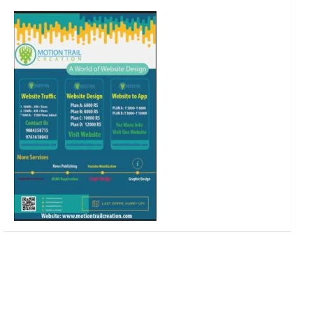
o
r
r
e
k
a
m