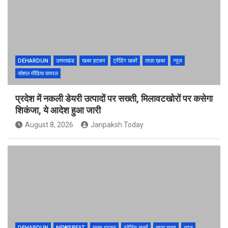
DEHARDUN
उत्तराखंड
खबर हटकर
ट्रेंडिंग खबरें
ताज़ा ख़बर
न्यूज़
सोशल मीडिया वायरल
प्रदेश में नकली डेयरी उत्पादों पर सख्ती, मिलावटखोरों पर कसेगा
शिकंजा, ये आदेश हुआ जारी
August 8, 2026
Janpaksh Today
DEHARDUN
NEWSBEAT
खबर हटकर
ट्रेंडिंग खबरें
ताज़ा ख़बर
न्यूज़