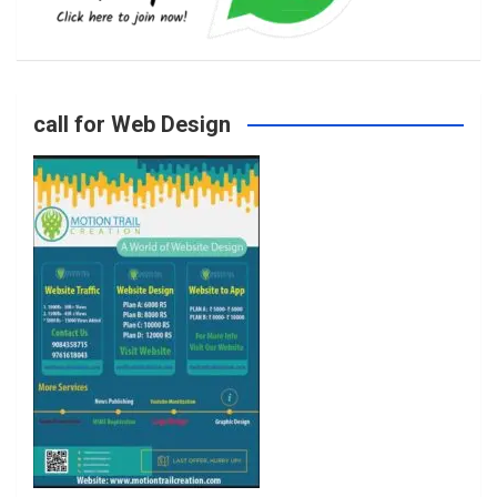
b
a
t
u
o
g
e
b
call for Web Design
o
r
r
e
k
a
m