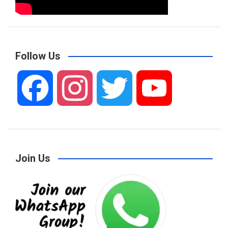
Follow Us
F
I
T
Y
a
n
w
o
Join Us
c
s
i
u
e
t
t
T