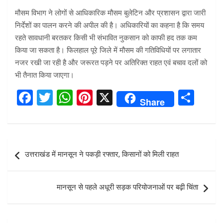
मौसम विभाग ने लोगों से आधिकारिक मौसम बुलेटिन और प्रशासन द्वारा जारी
निर्देशों का पालन करने की अपील की है। अधिकारियों का कहना है कि समय
रहते सावधानी बरतकर किसी भी संभावित नुकसान को काफी हद तक कम
किया जा सकता है। फिलहाल पूरे जिले में मौसम की गतिविधियों पर लगातार
नजर रखी जा रही है और जरूरत पड़ने पर अतिरिक्त राहत एवं बचाव दलों को
भी तैनात किया जाएगा।
F
T
W
Pi
X
S
Share
a
wi
h
nt
h
ce
tt
at
er
ar
b
er
s
es
e
Post
उत्तराखंड में मानसून ने पकड़ी रफ्तार, किसानों को मिली राहत
o
A
t
navigation
o
p
मानसून से पहले अधूरी सड़क परियोजनाओं पर बढ़ी चिंता
k
p