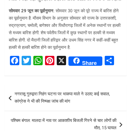
सोमवार 29 जून का पूर्वानुमान:
सोमवार 30 जून को पूरे राज्य में बारिश होने
का पूर्वानुमान है. मौसम विभाग के अनुसार सोमवार को राज्य के उत्तरकाशी,
रुद्रप्रयाग, चमोली, बागेश्वर और पिथौरागढ़ जिलों में अनेक स्थानों पर हल्की
से मध्यम बारिश होगी. शेष पर्वतीय जिलों में कुछ स्थानों पर हल्की से मध्यम
बारिश होगी. दो मैदानी जिलों हरिद्वार और उधम सिंह नगर में कहीं-कहीं बहुत
हल्की से हल्की बारिश होने का पूर्वानुमान है.
F
T
W
Pi
X
S
Share
a
wi
h
nt
h
ce
tt
at
er
ar
b
er
s
es
e
Post
नगरासू गुरुद्वारा निहंग घटना पर भाकपा माले ने उठाए कई सवाल,
o
A
t
navigation
कांग्रेस ने भी की निष्पक्ष जांच की मांग
o
p
k
p
पश्चिम बंगाल: मालदा में नाव पर आकाशीय बिजली गिरने से चार लोगों की
मौत, 15 घायल