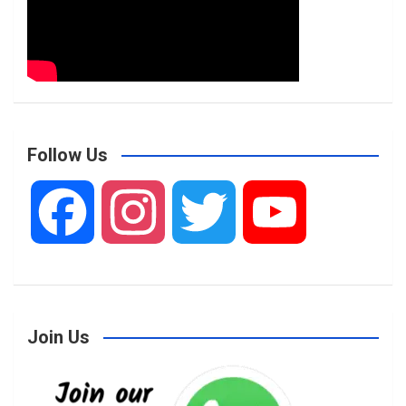
Follow Us
F
I
T
Y
a
n
w
o
Join Us
c
s
i
u
e
t
t
T