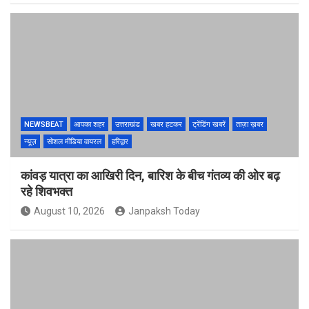
NEWSBEAT
आपका शहर
उत्तराखंड
खबर हटकर
ट्रेंडिंग खबरें
ताज़ा ख़बर
न्यूज़
सोशल मीडिया वायरल
हरिद्वार
कांवड़ यात्रा का आखिरी दिन, बारिश के बीच गंतव्य की ओर बढ़
रहे शिवभक्त
August 10, 2026
Janpaksh Today