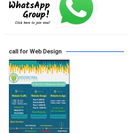
b
a
t
u
o
g
e
b
call for Web Design
o
r
r
e
k
a
m