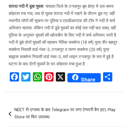
शारदा नदी में डूबा युवक:
चंपावत जिले के टनकपुर बूम क्षेत्र में उस समय
कोहराम मच गया, जब दो युवक शारदा नदी में नहाने के दौरान डूब गए. वहीं
स्थानीय लोगों की सूचना पर पुलिस व एसडीआरएफ की टीम ने नदी में सर्च
अभियान चलाया. लेकिन नदी में डूबे युवकों का कोई पता नहीं चल सका, वहीं
पुलिस के अनुसार युवकों की खोजबीन के लिए नदी में सर्च अभियान जारी है.
नदी में डूबे दोनों युवकों की पहचान नैतिक सक्सेना (18 वर्ष) पुत्र वीर बहादुर
सक्सेना निवासी वार्ड नंबर-3, टनकपुर व तरुण सक्सेना (20 वर्ष) पुत्र
बाबूराम सक्सेना निवासी वार्ड नंबर-3, वर्मा लाइन टनकपुर के रूप में हुई है.
घटना के बाद दोनों युवकों के घर कोहराम मचा हुआ है.
F
T
W
Pi
X
S
Share
a
wi
h
nt
h
ce
tt
at
er
ar
b
er
s
es
e
Post
NEET री-एग्जाम के बाद Telegram पर लगा टेम्पररी बैन हटा, Play
o
A
t
navigation
Store पर फिर उपलब्ध
o
p