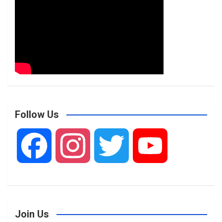
Follow Us
F
I
T
Y
a
n
w
o
Join Us
c
s
i
u