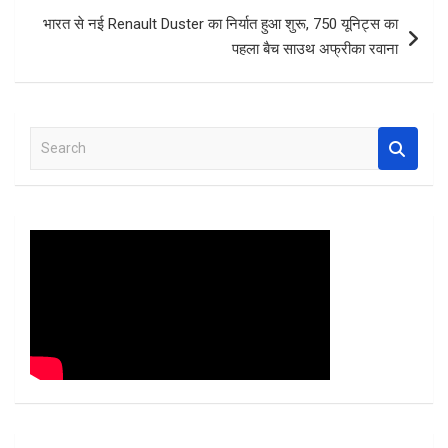
k
p
भारत से नई Renault Duster का निर्यात हुआ शुरू, 750 यूनिट्स का
पहला बैच साउथ अफ्रीका रवाना
S
e
a
r
c
h