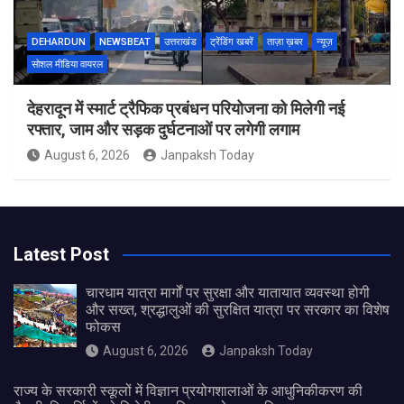
DEHARDUN
NEWSBEAT
उत्तराखंड
ट्रेंडिंग खबरें
ताज़ा ख़बर
न्यूज़
सोशल मीडिया वायरल
देहरादून में स्मार्ट ट्रैफिक प्रबंधन परियोजना को मिलेगी नई
रफ्तार, जाम और सड़क दुर्घटनाओं पर लगेगी लगाम
August 6, 2026
Janpaksh Today
Latest Post
चारधाम यात्रा मार्गों पर सुरक्षा और यातायात व्यवस्था होगी
और सख्त, श्रद्धालुओं की सुरक्षित यात्रा पर सरकार का विशेष
फोकस
August 6, 2026
Janpaksh Today
राज्य के सरकारी स्कूलों में विज्ञान प्रयोगशालाओं के आधुनिकीकरण की