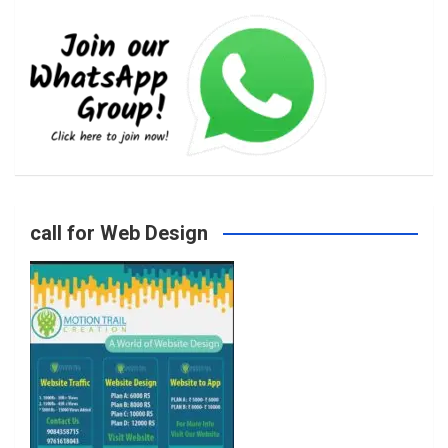
e
t
t
T
b
a
t
u
o
g
e
b
call for Web Design
o
r
r
e
k
a
m