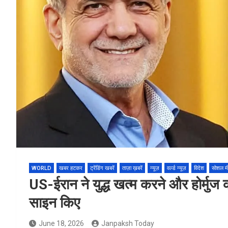
WORLD
खबर हटकर
ट्रेंडिंग खबरें
ताज़ा ख़बरें
न्यूज़
वर्ल्ड न्यूज़
विदेश
सोशल म
US-ईरान ने युद्ध खत्म करने और होर्मु
साइन किए
June 18, 2026
Janpaksh Today