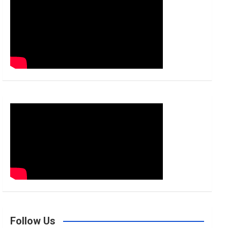
h
Follow Us