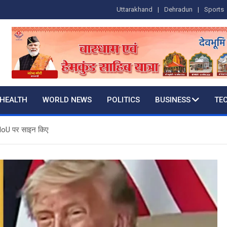
Uttarakhand
Dehradun
Sports
HEALTH
WORLD NEWS
POLITICS
BUSINESS
TE
ट MoU पर साइन किए