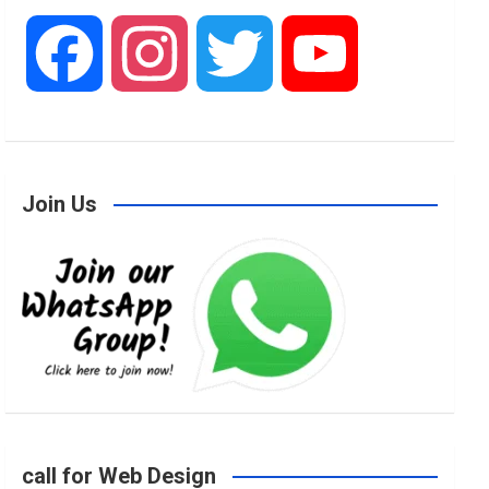
F
I
T
Y
a
n
w
o
Join Us
c
s
i
u
e
t
t
T
b
a
t
u
o
g
e
b
call for Web Design