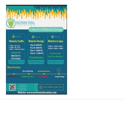
o
r
r
e
k
a
m