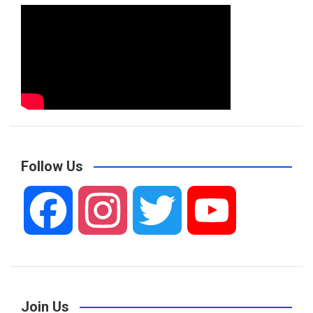
Follow Us
F
I
T
Y
a
n
w
o
Join Us
c
s
i
u