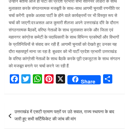
उन्होंने बताया आज ही पार्टी की प्रदेश प्रभारी सभी सीनियर लीडरों के साथ
मुलाकात करके संगठनात्मक मजबूती के साथ-साथ आगमी चुनावी रणनीति पर
चर्चा करेंगी. इसके अलावा पार्टी के होने वाले कार्यक्रमों पर भी विस्तृत रूप से
चर्चा की जाएगी.दरअसल आज कुमारी शैलजा अपने उत्तराखंड दौरे के दौरान
संगठनात्मक बैठकों, वरिष्ठ नेताओं के साथ मुलाकात करके और जिला एवं
महानगर कांग्रेस कमेटी के पदाधिकारी के साथ विभिन्न प्रकोष्ठों और विभागों
के प्रतिनिधियों से संवाद कर रही हैं. आगामी चुनावों को देखते हुए उनका यह
दौरा महत्वपूर्ण माना जा रहा है. बुधवार को भी पार्टी प्रदेश प्रभारी उत्तराखंड
के वरिष्ठ कांग्रेसी नेताओं के साथ बैठकें करके पूरी एकजुटता के साथ संगठन
को मजबूत बनाने पर चर्चा करने जा रही हैं.
F
T
W
Pi
X
S
Share
a
wi
h
nt
h
ce
tt
at
er
ar
b
er
s
es
e
Post
उत्तराखंड में एसटी प्रमाण पत्रों पर उठे सवाल, राज्य स्थापना के बाद
o
A
t
navigation
जारी हुए सभी सर्टिफिकेट की जांच की मांग
o
p