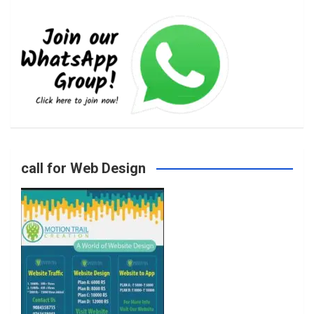
e
t
t
T
b
a
t
u
o
g
e
b
call for Web Design
o
r
r
e
k
a
m