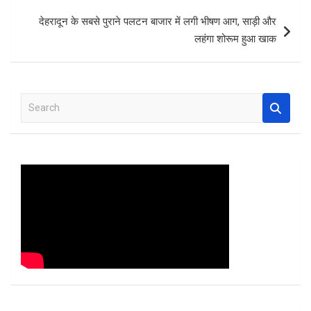
k
p
देहरादून के सबसे पुराने पलटन बाजार में लगी भीषण आग, साड़ी और
लहंगा शोरूम हुआ खाक
S
e
a
r
c
h