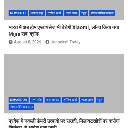
NEWSBEAT
आपका शहर
ट्रेंडिंग खबरें
ताज़ा ख़बर
न्यूज़
सोशल मीडिया वायरल
भारत में अब होम एप्लायंसेज भी बेचेगी Xiaomi, लॉन्च किया नया
Mijia सब-ब्रांड
August 8, 2026
Janpaksh Today
DEHARDUN
उत्तराखंड
खबर हटकर
ट्रेंडिंग खबरें
ताज़ा ख़बर
न्यूज़
सोशल मीडिया वायरल
प्रदेश में नकली डेयरी उत्पादों पर सख्ती, मिलावटखोरों पर कसेगा
शिकंजा, ये आदेश हुआ जारी