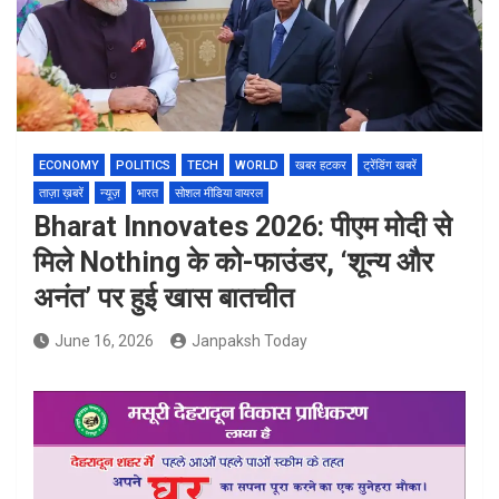
ECONOMY
POLITICS
TECH
WORLD
खबर हटकर
ट्रेंडिंग खबरें
ताज़ा ख़बरें
न्यूज़
भारत
सोशल मीडिया वायरल
Bharat Innovates 2026: पीएम मोदी से
मिले Nothing के को-फाउंडर, ‘शून्य और
अनंत’ पर हुई खास बातचीत
June 16, 2026
Janpaksh Today