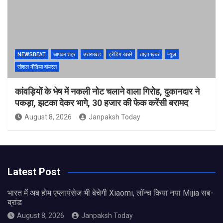
NEWSBEAT
आपका शहर
उत्तराखंड
ट्रेंडिंग खबरें
ताज़ा ख़बर
न्यूज़
सोशल मीडिया वायरल
कांवड़ियों के भेष में नकली नोट चलाने वाला गिरोह, दुकानदार ने
पकड़ा, झटका देकर भागे, 30 हजार की फेक करेंसी बरामद
August 8, 2026
Janpaksh Today
Latest Post
भारत में अब होम एप्लायंसेज भी बेचेगी Xiaomi, लॉन्च किया नया Mijia सब-
ब्रांड
August 8, 2026
Janpaksh Today