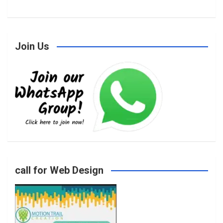
a
n
w
o
Join Us
c
s
i
u
e
t
t
T
b
a
t
u
o
g
e
b
call for Web Design
o
r
r
e
k
a