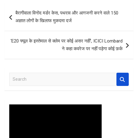
b
er
s
es
e
Post
बैरागीवाला विनोद मर्डर केस, पथराव और आगजनी करने वाले 150
o
A
t
navigation
अज्ञात लोगों के खिलाफ मुकदमा दर्ज
o
p
k
p
‘E20 फ्यूल के इस्तेमाल से क्लेम पर कोई असर नहीं’, ICICI Lombard
ने कहा कवरेज पर नहीं पड़ेगा कोई फ़र्क
S
e
a
r
c
h