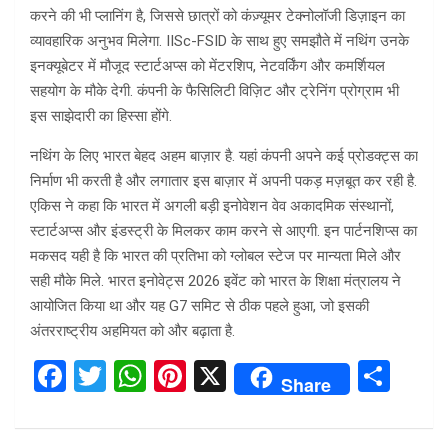
करने की भी प्लानिंग है, जिससे छात्रों को कंज़्यूमर टेक्नोलॉजी डिज़ाइन का
व्यावहारिक अनुभव मिलेगा. IISc-FSID के साथ हुए समझौते में नथिंग उनके
इनक्यूबेटर में मौजूद स्टार्टअप्स को मेंटरशिप, नेटवर्किंग और कमर्शियल
सहयोग के मौके देगी. कंपनी के फैसिलिटी विज़िट और ट्रेनिंग प्रोग्राम भी
इस साझेदारी का हिस्सा होंगे.
नथिंग के लिए भारत बेहद अहम बाज़ार है. यहां कंपनी अपने कई प्रोडक्ट्स का
निर्माण भी करती है और लगातार इस बाज़ार में अपनी पकड़ मज़बूत कर रही है.
एकिस ने कहा कि भारत में अगली बड़ी इनोवेशन वेव अकादमिक संस्थानों,
स्टार्टअप्स और इंडस्ट्री के मिलकर काम करने से आएगी. इन पार्टनशिप्स का
मकसद यही है कि भारत की प्रतिभा को ग्लोबल स्टेज पर मान्यता मिले और
सही मौके मिले. भारत इनोवेट्स 2026 इवेंट को भारत के शिक्षा मंत्रालय ने
आयोजित किया था और यह G7 समिट से ठीक पहले हुआ, जो इसकी
अंतरराष्ट्रीय अहमियत को और बढ़ाता है.
F
T
W
Pi
X
S
Share
a
wi
h
nt
h
ce
tt
at
er
ar