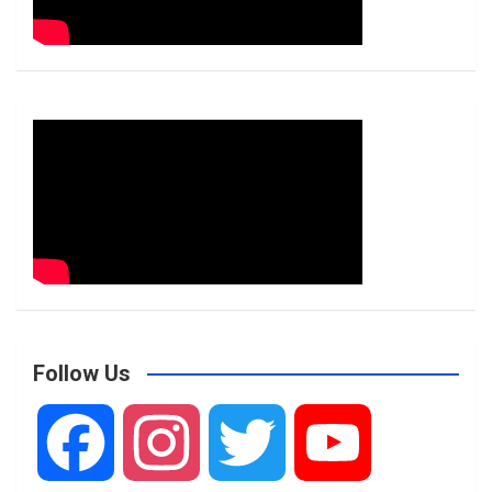
Follow Us
F
I
T
Y