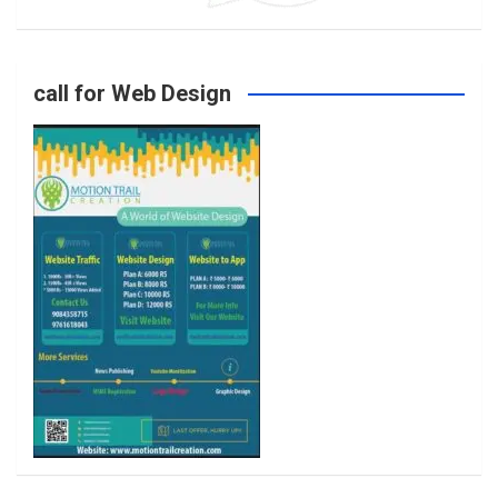
o
g
e
b
call for Web Design
o
r
r
e
k
a
m