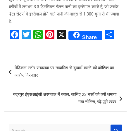
बगीचों में लगभग 3.3 ट्रिलियन गैलन पानी का इस्तेमाल करते हैं, जो उसके
डेटा सेंटर्स में इस्तेमाल होने वाले पानी की मात्रा से 1,300 गुना से भी ज़्यादा
है.
F
T
W
Pi
X
S
Share
a
wi
h
nt
h
ce
tt
at
er
ar
b
er
s
es
e
Post
मेडिकल स्टोर संचालक पर नाबालिग से दुष्कर्म करने की कोशिश का
o
A
t
navigation
आरोप, गिरफ्तार
o
p
k
p
रुद्रपुर ईएसआईसी अस्पताल में बवाल, जानिए 23 नर्सों को क्यों थमाया
गया नोटिस, पढ़ें पूरी खबर
S