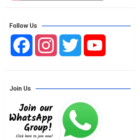
Follow Us
F
I
T
Y
a
n
w
o
Join Us
c
s
i
u
e
t
t
T
b
a
t
u