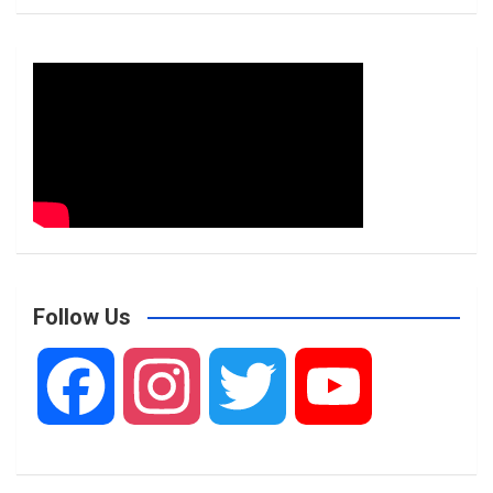
Follow Us
F
I
T
Y
a
n
w
o