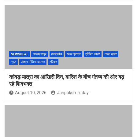
NEWSBEAT
आपका शहर
उत्तराखंड
खबर हटकर
ट्रेंडिंग खबरें
ताज़ा ख़बर
न्यूज़
सोशल मीडिया वायरल
हरिद्वार
कांवड़ यात्रा का आखिरी दिन, बारिश के बीच गंतव्य की ओर बढ़
रहे शिवभक्त
August 10, 2026
Janpaksh Today