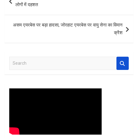
o
A
t
navigation
लोगों में दहशत
o
p
k
p
असम एयरबेस पर बड़ा हादसा, जोरहाट एयरबेस पर वायु सेना का विमान
क्रैश
S
e
a
r
c
h