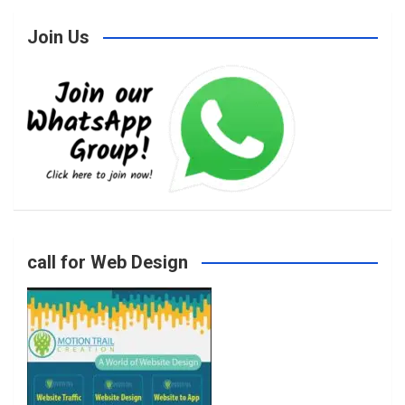
Join Us
c
s
i
u
e
t
t
T
b
a
t
u
o
g
e
b
call for Web Design
o
r
r
e
k
a