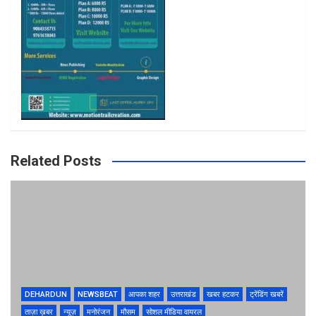
m
Related Posts
DEHARDUN
NEWSBEAT
आपका शहर
उत्तराखंड
खबर हटकर
ट्रेंडिंग खबरें
ताज़ा ख़बर
न्यूज़
मनोरंजन
मौसम
सोशल मीडिया वायरल