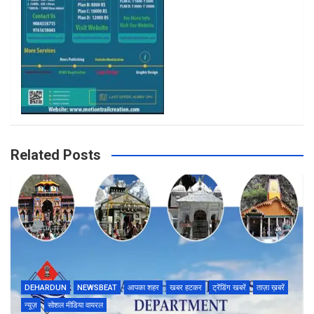
m
Related Posts
DEHARDUN
NEWSBEAT
आपका शहर
खबर हटकर
ट्रेंडिंग खबरें
ताज़ा ख़बरें
न्यूज़
सोशल मीडिया वायरल