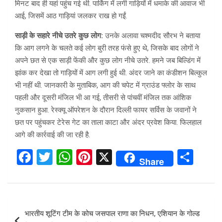
मिनट बाद ही यहां पहुंच गई थी. पार्किंग में लगी गाड़ियों में धमाके की आवाज भी
आई, जिसमें आठ गाड़ियां जलकर राख हो गईं.
साड़ी के सहारे नीचे उतरे कुछ लोग:
उनके अलावा चश्मदीद सौरभ ने बताया
कि आग लगने के चलते कई लोग बुरी तरह फंसे हुए थे, जिसके बाद लोगों ने
अपने छत से एक साड़ी फेंकी और कुछ लोग नीचे उतरे. हमने जब बिल्डिंग में
झांक कर देखा तो गाड़ियों में आग लगी हुई थी. अंदर जाने का कंडीशन बिल्कुल
भी नहीं थी. जानकारी के मुताबिक, आग की चपेट में ग्राउंड फ्लोर के साथ
पहली और दूसरी मंजिल भी आ गई, तीसरी से पांचवीं मंजिल तक आंशिक
नुकसान हुआ. रेस्क्यू ऑपरेशन के दौरान दिल्ली फायर सर्विस के जवानों ने
छत पर पहुंचकर टेरेस गेट का ताला काटा और अंदर प्रवेश किया. फिलहाल
आगे की कार्रवाई की जा रही है.
F
T
W
Pi
X
S
Share
a
wi
h
nt
h
ce
tt
at
er
ar
b
er
s
es
e
Post
भारतीय शूटिंग टीम के कोच जसपाल राणा का निधन, एशियान के गोल्ड
o
A
t
navigation