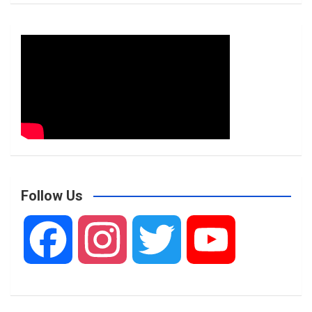
Follow Us
F
I
T
Y
a
n
w
o