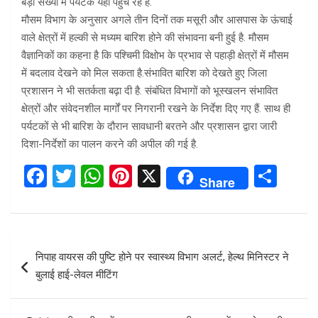
बड़ी संख्या में पर्यटक यहां पहुंच रहे हैं.
मौसम विभाग के अनुसार अगले तीन दिनों तक मसूरी और आसपास के ऊंचाई
वाले क्षेत्रों में हल्की से मध्यम बारिश होने की संभावना बनी हुई है. मौसम
वैज्ञानिकों का कहना है कि पश्चिमी विक्षोभ के प्रभाव से पहाड़ी क्षेत्रों में मौसम
में बदलाव देखने को मिल सकता है.संभावित बारिश को देखते हुए जिला
प्रशासन ने भी सतर्कता बढ़ा दी है. संबंधित विभागों को भूस्खलन संभावित
क्षेत्रों और संवेदनशील मार्गों पर निगरानी रखने के निर्देश दिए गए हैं. साथ ही
पर्यटकों से भी बारिश के दौरान सावधानी बरतने और प्रशासन द्वारा जारी
दिशा-निर्देशों का पालन करने की अपील की गई है.
F
T
W
Pi
X
S
Share
a
wi
h
nt
h
ce
tt
at
er
ar
b
er
s
es
e
Post
निपाह वायरस की पुष्टि होने पर स्वास्थ्य विभाग अलर्ट, हेल्थ मिनिस्टर ने
o
A
t
navigation
बुलाई हाई-लेवल मीटिंग
o
p
k
p