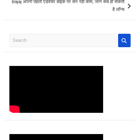
Bajaj अपनी पहली एडवेंचर बाइक पर कर रही काम, जानें कब हो सकती
है लॉन्च
S
e
a
r
c
h