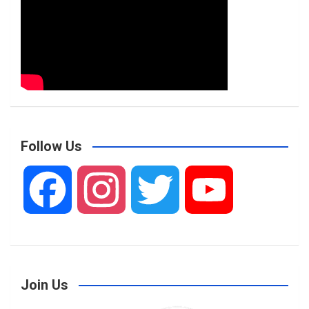
Follow Us
F
I
T
Y
a
n
w
o
Join Us
c
s
i
u