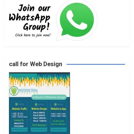
e
t
t
T
b
a
t
u
o
g
e
b
call for Web Design
o
r
r
e
k
a
m