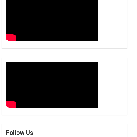
h
Follow Us