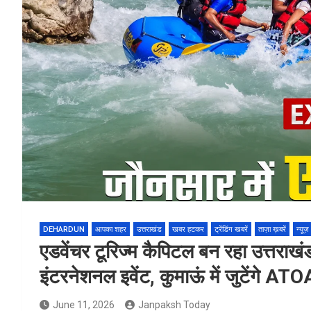
DEHARDUN
आपका शहर
उत्तराखंड
खबर हटकर
ट्रेंडिंग खबरें
ताज़ा ख़बरें
न्यूज़
एडवेंचर टूरिज्म कैपिटल बन रहा उत्तराखं
इंटरनेशनल इवेंट, कुमाऊं में जुटेंगे AT
June 11, 2026
Janpaksh Today