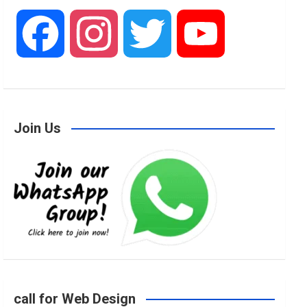
F
I
T
Y
a
n
w
o
Join Us
c
s
i
u
e
t
t
T
b
a
t
u
o
g
e
b
call for Web Design