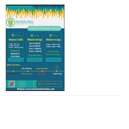
o
r
r
e
k
a
m